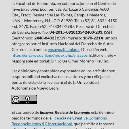
la Facultad de Economía, en colaboración con el Centro de
Investigaciones Económicas. Av. Lázaro Cárdenas 4600
Ote., Fracc. Residencial Las Torres, Campus Mederos,
UANL, Monterrey, N.L., C.P. 64930. Tel. (+52) 81-8324-4150
Ext. 2470, Fax: (+52) 81-8342-2987. Reserva de Derechos
de Uso Exclusivo No.
04-2015-091013542400-203
, ISSN
Electrónico:
2448-8402
| ISSN Impreso:
1870-221X
, ambos
otorgados por el Instituto Nacional del Derecho de Autor.
Correo electrónico:
ensayos@uanl.mx
. Dirección web:
https://ensayos.uanl.mx/index.php/ensayos
. Editor en jefe y
responsable editorial: Dr. Jorge Omar Moreno Treviño.
Las opiniones y contenidos expresados en los artículos son
responsabilidad exclusiva de los autores y no reflejan el
punto de vista de la revista ni el de la Universidad
Autónoma de Nuevo León.
El contenido de
Ensayos Revista de Economía
está definido
bajo los términos de la
licencia de Creative Commons
Reconocimiento 4.0 Internacional
, que permite a terceros