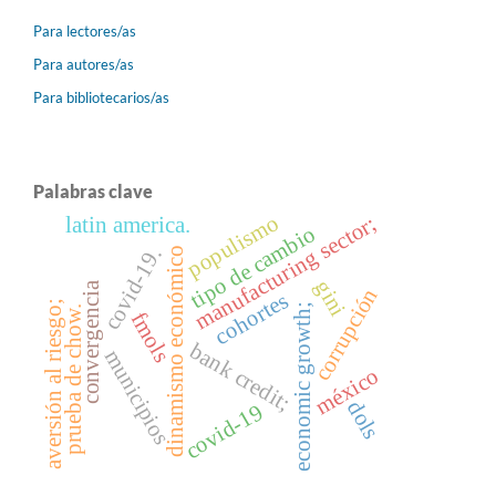
Para lectores/as
Para autores/as
Para bibliotecarios/as
Palabras clave
populismo
manufacturing sector;
latin america.
tipo de cambio
covid-19.
dinamismo económico
gini
convergencia
corrupción
cohortes
aversión al riesgo;
economic growth;
prueba de chow.
fmols
bank credit;
municipios
méxico
dols
covid-19