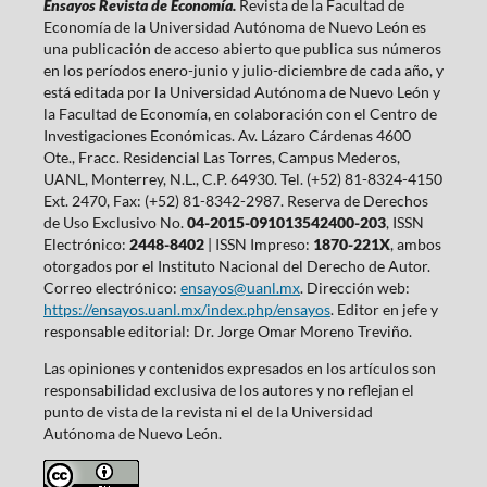
Ensayos Revista de Economía.
Revista de la Facultad de
Economía de la Universidad Autónoma de Nuevo León es
una publicación de acceso abierto que publica sus números
en los períodos enero-junio y julio-diciembre de cada año, y
está editada por la Universidad Autónoma de Nuevo León y
la Facultad de Economía, en colaboración con el Centro de
Investigaciones Económicas. Av. Lázaro Cárdenas 4600
Ote., Fracc. Residencial Las Torres, Campus Mederos,
UANL, Monterrey, N.L., C.P. 64930. Tel. (+52) 81-8324-4150
Ext. 2470, Fax: (+52) 81-8342-2987. Reserva de Derechos
de Uso Exclusivo No.
04-2015-091013542400-203
, ISSN
Electrónico:
2448-8402
| ISSN Impreso:
1870-221X
, ambos
otorgados por el Instituto Nacional del Derecho de Autor.
Correo electrónico:
ensayos@uanl.mx
. Dirección web:
https://ensayos.uanl.mx/index.php/ensayos
. Editor en jefe y
responsable editorial: Dr. Jorge Omar Moreno Treviño.
Las opiniones y contenidos expresados en los artículos son
responsabilidad exclusiva de los autores y no reflejan el
punto de vista de la revista ni el de la Universidad
Autónoma de Nuevo León.