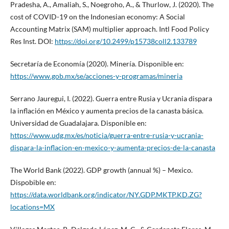
Pradesha, A., Amaliah, S., Noegroho, A., & Thurlow, J. (2020). The
cost of COVID-19 on the Indonesian economy: A Social
Accounting Matrix (SAM) multiplier approach. Intl Food Policy
Res Inst. DOI:
https://doi.org/10.2499/p15738coll2.133789
Secretaría de Economía (2020). Minería. Disponible en:
https://www.gob.mx/se/acciones-y-programas/mineria
Serrano Jauregui, I. (2022). Guerra entre Rusia y Ucrania dispara
la inflación en México y aumenta precios de la canasta básica.
Universidad de Guadalajara. Disponible en:
https://www.udg.mx/es/noticia/guerra-entre-rusia-y-ucrania-
dispara-la-inflacion-en-mexico-y-aumenta-precios-de-la-canasta
The World Bank (2022). GDP growth (annual %) – Mexico.
Dispobible en:
https://data.worldbank.org/indicator/NY.GDP.MKTP.KD.ZG?
locations=MX