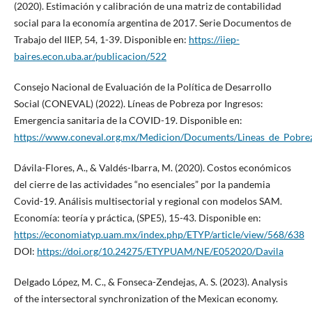
(2020). Estimación y calibración de una matriz de contabilidad
social para la economía argentina de 2017. Serie Documentos de
Trabajo del IIEP, 54, 1-39. Disponible en:
https://iiep-
baires.econ.uba.ar/publicacion/522
Consejo Nacional de Evaluación de la Política de Desarrollo
Social (CONEVAL) (2022). Líneas de Pobreza por Ingresos:
Emergencia sanitaria de la COVID-19. Disponible en:
https://www.coneval.org.mx/Medicion/Documents/Lineas_de_Pobre
Dávila-Flores, A., & Valdés-Ibarra, M. (2020). Costos económicos
del cierre de las actividades “no esenciales” por la pandemia
Covid-19. Análisis multisectorial y regional con modelos SAM.
Economía: teoría y práctica, (SPE5), 15-43. Disponible en:
https://economiatyp.uam.mx/index.php/ETYP/article/view/568/638
DOI:
https://doi.org/10.24275/ETYPUAM/NE/E052020/Davila
Delgado López, M. C., & Fonseca-Zendejas, A. S. (2023). Analysis
of the intersectoral synchronization of the Mexican economy.