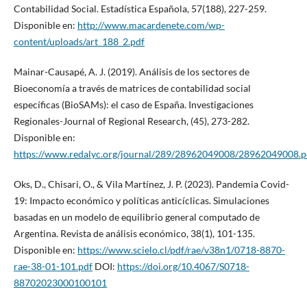
Contabilidad Social. Estadística Española, 57(188), 227-259.
Disponible en:
http://www.macardenete.com/wp-
content/uploads/art_188_2.pdf
Mainar-Causapé, A. J. (2019). Análisis de los sectores de
Bioeconomía a través de matrices de contabilidad social
específicas (BioSAMs): el caso de España. Investigaciones
Regionales-Journal of Regional Research, (45), 273-282.
Disponible en:
https://www.redalyc.org/journal/289/28962049008/28962049008.p
Oks, D., Chisari, O., & Vila Martínez, J. P. (2023). Pandemia Covid-
19: Impacto económico y políticas anticíclicas. Simulaciones
basadas en un modelo de equilibrio general computado de
Argentina. Revista de análisis económico, 38(1), 101-135.
Disponible en:
https://www.scielo.cl/pdf/rae/v38n1/0718-8870-
rae-38-01-101.pdf
DOI:
https://doi.org/10.4067/S0718-
88702023000100101