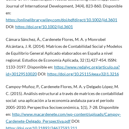
Journal of International Development, 34(4), 823-860. Disponible
en:
https://onlinelibrary.wiley.com/doi/pdfdirect/10.1002/jid.3601
DOI:
https://doi.org/10.1002/jid.3601
Cámara Sánchez, Á., Cardenete Flores, M. A. y Monrobel
Alcántara, J. R. (2014). Matrices de Contabilidad Social y Modelos
de Equilibrio General Aplicado elaborados en España a nivel
regional. Estudios de Economía Aplicada, 32 (1),427-454. ISSN:
1133-3197. Disponible en:
https://www.redalyc.org/articulo.oa?
id=30129510020
DOI:
https://doi.org/10.25115/eea.v32i1.3216
Campoy-Muñoz, P., Cardenete Flores, M. A. y Delgado López, M.
C. (2015). Análisis estructural a través de matrices de contabilidad
social: una aplicación a la economía andaluza para el período
2005-2010. Perspectiva Socioeconómica, 1(1), 7-28. Disponible
en:
http://www.macardenete.com/wp-content/uploads/Campoy-
Cardenete-Delgado_Perspectiva.pdf
DOI:
https://doi.org/10.21892/24627593.211