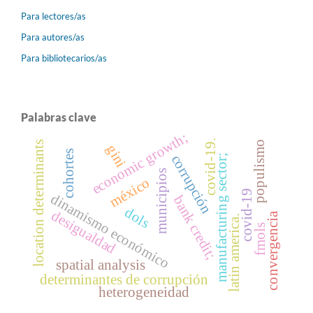
Para lectores/as
Para autores/as
Para bibliotecarios/as
Palabras clave
economic growth;
covid-19.
location determinants
populismo
gini
cohortes
corrupción
manufacturing sector;
municipios
méxico
covid-19
dinamismo económico
bank credit;
dols
desigualdad
convergencia
latin america.
fmols
spatial analysis
determinantes de corrupción
heterogeneidad