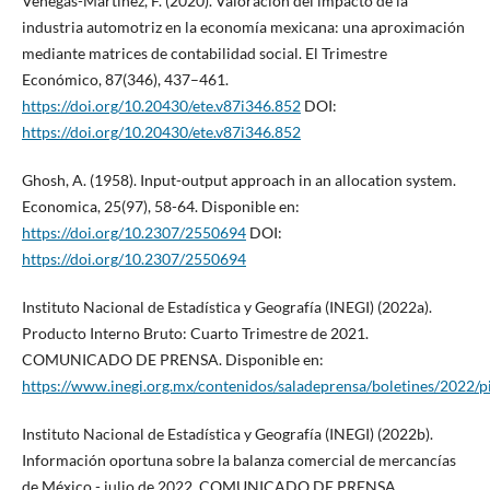
Venegas-Martínez, F. (2020). Valoración del impacto de la
industria automotriz en la economía mexicana: una aproximación
mediante matrices de contabilidad social. El Trimestre
Económico, 87(346), 437–461.
https://doi.org/10.20430/ete.v87i346.852
DOI:
https://doi.org/10.20430/ete.v87i346.852
Ghosh, A. (1958). Input-output approach in an allocation system.
Economica, 25(97), 58-64. Disponible en:
https://doi.org/10.2307/2550694
DOI:
https://doi.org/10.2307/2550694
Instituto Nacional de Estadística y Geografía (INEGI) (2022a).
Producto Interno Bruto: Cuarto Trimestre de 2021.
COMUNICADO DE PRENSA. Disponible en:
https://www.inegi.org.mx/contenidos/saladeprensa/boletines/2022/
Instituto Nacional de Estadística y Geografía (INEGI) (2022b).
Información oportuna sobre la balanza comercial de mercancías
de México - julio de 2022. COMUNICADO DE PRENSA.