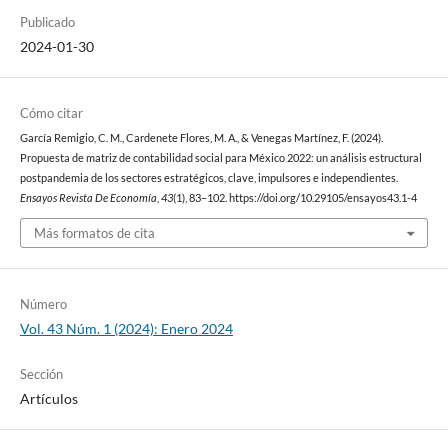
Publicado
2024-01-30
Cómo citar
García Remigio, C. M., Cardenete Flores, M. A., & Venegas Martínez, F. (2024).
Propuesta de matriz de contabilidad social para México 2022: un análisis estructural
postpandemia de los sectores estratégicos, clave, impulsores e independientes.
Ensayos Revista De Economía
,
43
(1), 83–102. https://doi.org/10.29105/ensayos43.1-4
Más formatos de cita
Número
Vol. 43 Núm. 1 (2024): Enero 2024
Sección
Artículos