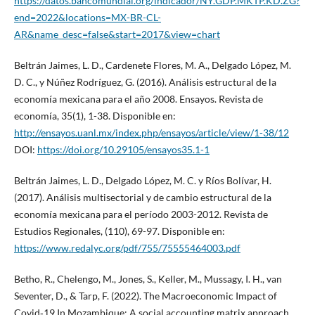
https://datos.bancomundial.org/indicador/NY.GDP.MKTP.KD.ZG?
end=2022&locations=MX-BR-CL-
AR&name_desc=false&start=2017&view=chart
Beltrán Jaimes, L. D., Cardenete Flores, M. A., Delgado López, M.
D. C., y Núñez Rodríguez, G. (2016). Análisis estructural de la
economía mexicana para el año 2008. Ensayos. Revista de
economía, 35(1), 1-38. Disponible en:
http://ensayos.uanl.mx/index.php/ensayos/article/view/1-38/12
DOI:
https://doi.org/10.29105/ensayos35.1-1
Beltrán Jaimes, L. D., Delgado López, M. C. y Ríos Bolívar, H.
(2017). Análisis multisectorial y de cambio estructural de la
economía mexicana para el período 2003-2012. Revista de
Estudios Regionales, (110), 69-97. Disponible en:
https://www.redalyc.org/pdf/755/75555464003.pdf
Betho, R., Chelengo, M., Jones, S., Keller, M., Mussagy, I. H., van
Seventer, D., & Tarp, F. (2022). The Macroeconomic Impact of
Covid‐19 In Mozambique: A social accounting matrix approach.