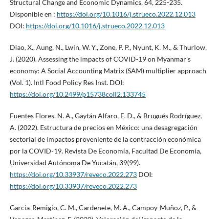
Structural Change and Economic Dynamics, 64, 225-235.
Disponible en :
https://doi.org/10.1016/j.strueco.2022.12.013
DOI:
https://doi.org/10.1016/j.strueco.2022.12.013
Diao, X., Aung, N., Lwin, W. Y., Zone, P. P., Nyunt, K. M., & Thurlow,
J. (2020). Assessing the impacts of COVID-19 on Myanmar’s
economy: A Social Accounting Matrix (SAM) multiplier approach
(Vol. 1). Intl Food Policy Res Inst. DOI:
https://doi.org/10.2499/p15738coll2.133745
Fuentes Flores, N. A., Gaytán Alfaro, E. D., & Brugués Rodríguez,
A. (2022). Estructura de precios en México: una desagregación
sectorial de impactos proveniente de la contracción económica
por la COVID-19. Revista De Economía, Facultad De Economía,
Universidad Autónoma De Yucatán, 39(99).
https://doi.org/10.33937/reveco.2022.273
DOI:
https://doi.org/10.33937/reveco.2022.273
Garcia-Remigio, C. M., Cardenete, M. A., Campoy-Muñoz, P., &