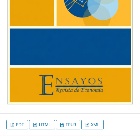
PDF
HTML
EPUB
XML