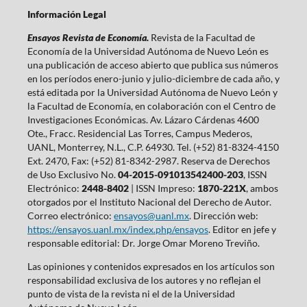
Información Legal
Ensayos Revista de Economía.
Revista de la Facultad de
Economía de la Universidad Autónoma de Nuevo León es
una publicación de acceso abierto que publica sus números
en los períodos enero-junio y julio-diciembre de cada año, y
está editada por la Universidad Autónoma de Nuevo León y
la Facultad de Economía, en colaboración con el Centro de
Investigaciones Económicas. Av. Lázaro Cárdenas 4600
Ote., Fracc. Residencial Las Torres, Campus Mederos,
UANL, Monterrey, N.L., C.P. 64930. Tel. (+52) 81-8324-4150
Ext. 2470, Fax: (+52) 81-8342-2987. Reserva de Derechos
de Uso Exclusivo No.
04-2015-091013542400-203
, ISSN
Electrónico:
2448-8402
| ISSN Impreso:
1870-221X
, ambos
otorgados por el Instituto Nacional del Derecho de Autor.
Correo electrónico:
ensayos@uanl.mx
. Dirección web:
https://ensayos.uanl.mx/index.php/ensayos
. Editor en jefe y
responsable editorial: Dr. Jorge Omar Moreno Treviño.
Las opiniones y contenidos expresados en los artículos son
responsabilidad exclusiva de los autores y no reflejan el
punto de vista de la revista ni el de la Universidad