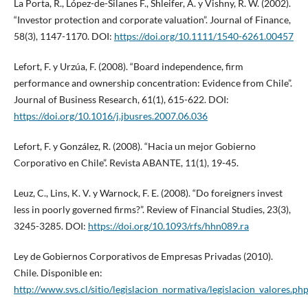
La Porta, R., López-de-Silanes F., Shleifer, A. y Vishny, R. W. (2002).
“Investor protection and corporate valuation”. Journal of Finance,
58(3), 1147-1170. DOI:
https://doi.org/10.1111/1540-6261.00457
Lefort, F. y Urzúa, F. (2008). “Board independence, firm
performance and ownership concentration: Evidence from Chile”.
Journal of Business Research, 61(1), 615-622. DOI:
https://doi.org/10.1016/j.jbusres.2007.06.036
Lefort, F. y González, R. (2008). “Hacia un mejor Gobierno
Corporativo en Chile”. Revista ABANTE, 11(1), 19-45.
Leuz, C., Lins, K. V. y Warnock, F. E. (2008). “Do foreigners invest
less in poorly governed firms?”. Review of Financial Studies, 23(3),
3245-3285. DOI:
https://doi.org/10.1093/rfs/hhn089.ra
Ley de Gobiernos Corporativos de Empresas Privadas (2010).
Chile. Disponible en:
http://www.svs.cl/sitio/legislacion_normativa/legislacion_valores.ph