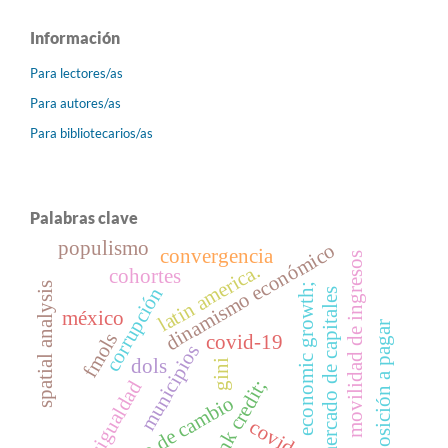
Información
Para lectores/as
Para autores/as
Para bibliotecarios/as
Palabras clave
populismo
dinamismo económico
convergencia
movilidad de ingresos
latin america.
cohortes
spatial analysis
economic growth;
corrupción
mercado de capitales
méxico
disposición a pagar
fmols
covid-19
municipios
dols
gini
bank credit;
desigualdad
tipo de cambio
covid-19.