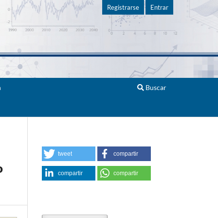
Registrarse
Entrar
n
Buscar
tweet
compartir
o
compartir
compartir