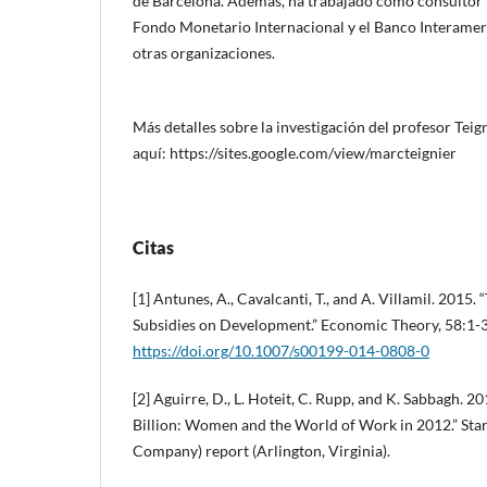
de Barcelona. Además, ha trabajado como consultor 
Fondo Monetario Internacional y el Banco Interamer
otras organizaciones.
Más detalles sobre la investigación del profesor Tei
aquí: https://sites.google.com/view/marcteignier
Citas
[1] Antunes, A., Cavalcanti, T., and A. Villamil. 2015. 
Subsidies on Development.” Economic Theory, 58:1-
https://doi.org/10.1007/s00199-014-0808-0
[2] Aguirre, D., L. Hoteit, C. Rupp, and K. Sabbagh. 
Billion: Women and the World of Work in 2012.” Sta
Company) report (Arlington, Virginia).