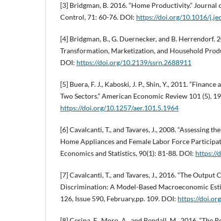
[3] Bridgman, B. 2016. “Home Productivity.” Journa
Control, 71: 60-76. DOI:
https://doi.org/10.1016/j.j
[4] Bridgman, B., G. Duernecker, and B. Herrendorf. 2
Transformation, Marketization, and Household Prod
DOI:
https://doi.org/10.2139/ssrn.2688911
[5] Buera, F. J., Kaboski, J. P., Shin, Y., 2011. “Finan
Two Sectors.” American Economic Review 101 (5), 19
https://doi.org/10.1257/aer.101.5.1964
[6] Cavalcanti, T., and Tavares, J., 2008. “Assessing th
Home Appliances and Female Labor Force Participati
Economics and Statistics, 90(1): 81-88. DOI:
https://
[7] Cavalcanti, T., and Tavares, J., 2016. “The Output
Discrimination: A Model-Based Macroeconomic Esti
126, Issue 590, February,pp. 109. DOI:
https://doi.o
[8] Cerina, F., Moro, A., and Rendall, M., 2016. “The 