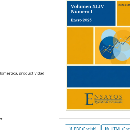
doméstica, productividad
er
PDF (English)
HTML (Engl