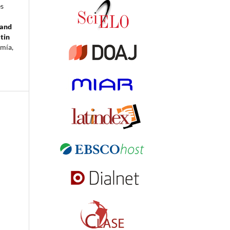
es
 and
tin
mía,