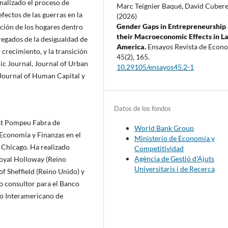
nalizado el proceso de
Marc Teignier Baqué, David Cuber
efectos de las guerras en la
(2026)
Gender Gaps in Entrepreneurship
ación de los hogares dentro
their Macroeconomic Effects in La
regados de la desigualdad de
America.
Ensayos Revista de Econo
 crecimiento, y la transición
45
(2),
165.
c Journal, Journal of Urban
10.29105/ensayos45.2-1
Journal of Human Capital y
Datos de los fondos
tat Pompeu Fabra de
World Bank Group
 Economía y Finanzas en el
Ministerio de Economía y
 Chicago. Ha realizado
Competitividad
Agència de Gestió d'Ajuts
Royal Holloway (Reino
Universitaris i de Recerca
of Sheffield (Reino Unido) y
o consultor para el Banco
co Interamericano de