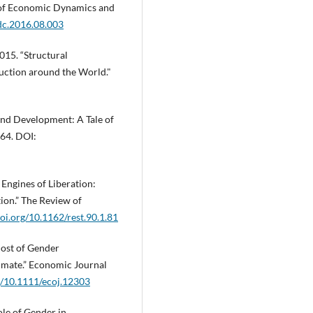
l of Economic Dynamics and
edc.2016.08.003
015. “Structural
uction around the World."
ce and Development: A Tale of
64. DOI:
e Engines of Liberation:
on.” The Review of
doi.org/10.1162/rest.90.1.81
 Cost of Gender
mate.” Economic Journal
rg/10.1111/ecoj.12303
Role of Gender in