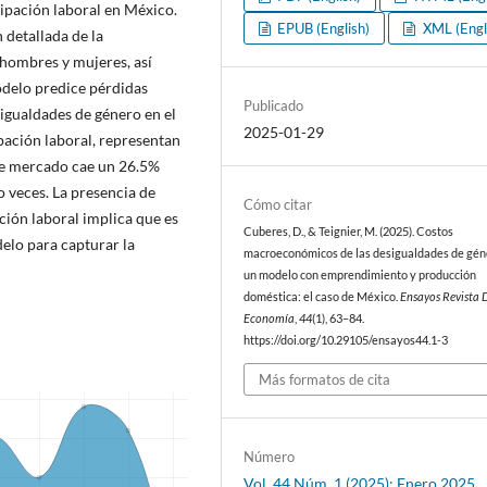
ipación laboral en México.
EPUB (English)
XML (Engl
 detallada de la
 hombres y mujeres, así
odelo predice pérdidas
Publicado
esigualdades de género en el
2025-01-29
ación laboral, representan
de mercado cae un 26.5%
 veces. La presencia de
Cómo citar
ación laboral implica que es
Cuberes, D., & Teignier, M. (2025). Costos
elo para capturar la
macroeconómicos de las desigualdades de gén
un modelo con emprendimiento y producción
doméstica: el caso de México.
Ensayos Revista 
Economía
,
44
(1), 63–84.
https://doi.org/10.29105/ensayos44.1-3
Más formatos de cita
Número
Vol. 44 Núm. 1 (2025): Enero 2025