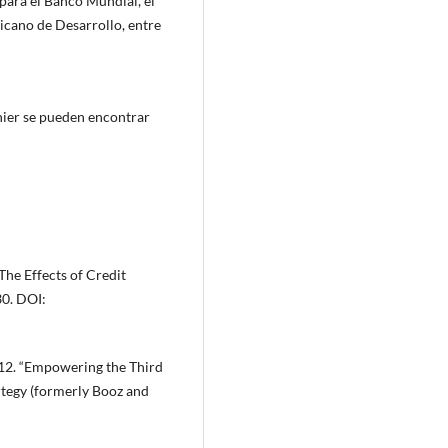
para el Banco Mundial, el
icano de Desarrollo, entre
gnier se pueden encontrar
“The Effects of Credit
30. DOI:
2012. “Empowering the Third
rtegy (formerly Booz and