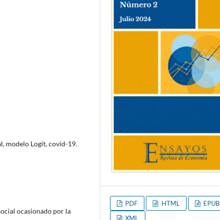
l, modelo Logit, covid-19.
PDF
HTML
EPUB
social ocasionado por la
XML