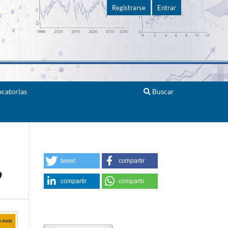
Registrarse
Entrar
catorias
Buscar
tweet
compartir
9
compartir
compartir