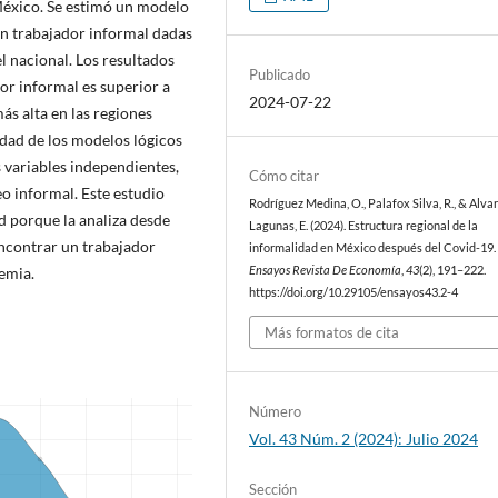
México. Se estimó un modelo
un trabajador informal dadas
el nacional. Los resultados
Publicado
or informal es superior a
2024-07-22
más alta en las regiones
lidad de los modelos lógicos
as variables independientes,
Cómo citar
eo informal. Este estudio
Rodríguez Medina, O., Palafox Silva, R., & Alva
d porque la analiza desde
Lagunas, E. (2024). Estructura regional de la
encontrar un trabajador
informalidad en México después del Covid-19.
emia.
Ensayos Revista De Economía
,
43
(2), 191–222.
https://doi.org/10.29105/ensayos43.2-4
Más formatos de cita
Número
Vol. 43 Núm. 2 (2024): Julio 2024
Sección