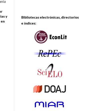
ania
ar
ias y
Bibliotecas electrónicas, directorios
 en
e
índices: