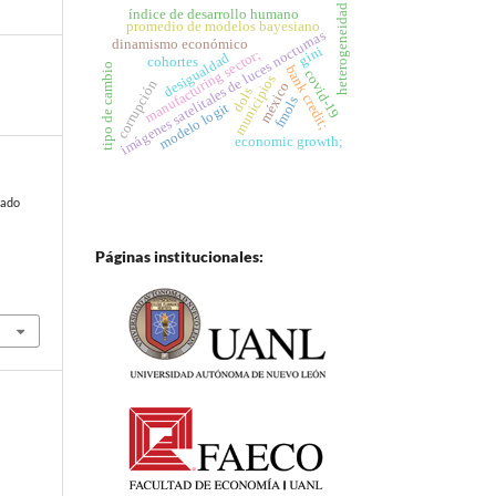
heterogeneidad
índice de desarrollo humano
promedio de modelos bayesiano
imágenes satelitales de luces nocturnas
dinamismo económico
gini
manufacturing sector;
desigualdad
cohortes
tipo de cambio
bank credit;
covid-19
municipios
corrupción
méxico
dols
fmols
modelo logit
economic growth;
rado
Páginas institucionales: