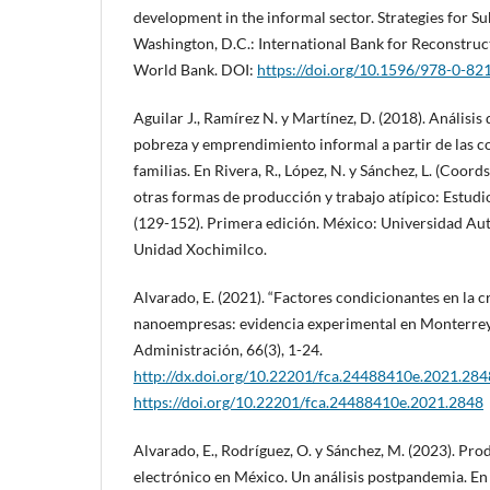
development in the informal sector. Strategies for S
Washington, D.C.: International Bank for Reconstr
World Bank. DOI:
https://doi.org/10.1596/978-0-8
Aguilar J., Ramírez N. y Martínez, D. (2018). Análisis 
pobreza y emprendimiento informal a partir de las co
familias. En Rivera, R., López, N. y Sánchez, L. (Coord
otras formas de producción y trabajo atípico: Estudi
(129-152). Primera edición. México: Universidad A
Unidad Xochimilco.
Alvarado, E. (2021). “Factores condicionantes en la 
nanoempresas: evidencia experimental en Monterrey,
Administración, 66(3), 1-24.
http://dx.doi.org/10.22201/fca.24488410e.2021.284
https://doi.org/10.22201/fca.24488410e.2021.2848
Alvarado, E., Rodríguez, O. y Sánchez, M. (2023). Pr
electrónico en México. Un análisis postpandemia. En 