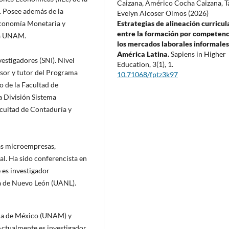
Caizana, Américo Cocha Caizana, T
 Posee además de la
Evelyn Alcoser Olmos (2026)
Economía Monetaria y
Estrategias de alineación curricul
entre la formación por competenc
la UNAM.
los mercados laborales informales
América Latina.
Sapiens in Higher
stigadores (SNI). Nivel
Education,
3
(1),
1.
sor y tutor del Programa
10.71068/fptz3k97
 de la Facultad de
a División Sistema
acultad de Contaduría y
as microempresas,
al. Ha sido conferencista en
 es investigador
 de Nuevo León (UANL).
ma de México (UNAM) y
Actualmente es investigador