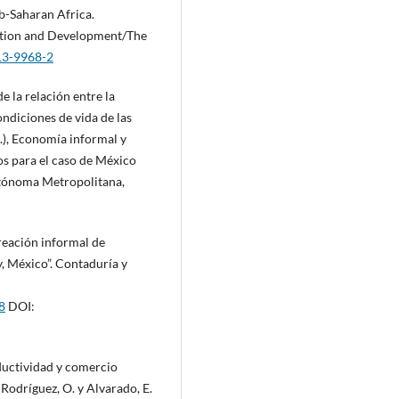
ub-Saharan Africa.
uction and Development/The
213-9968-2
de la relación entre la
ndiciones de vida de las
s.), Economía informal y
os para el caso de México
utónoma Metropolitana,
creación informal de
 México”. Contaduría y
8
DOI:
oductividad y comercio
Rodríguez, O. y Alvarado, E.