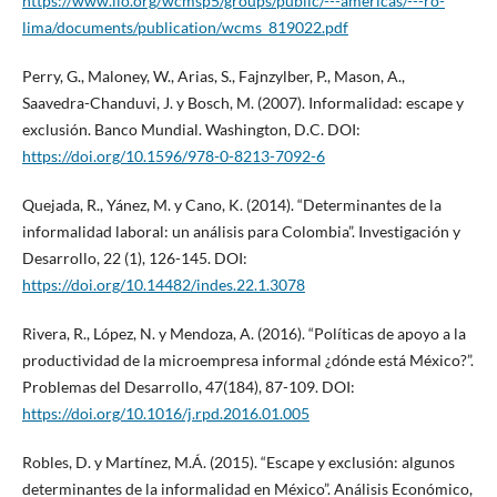
https://www.ilo.org/wcmsp5/groups/public/---americas/---ro-
lima/documents/publication/wcms_819022.pdf
Perry, G., Maloney, W., Arias, S., Fajnzylber, P., Mason, A.,
Saavedra-Chanduvi, J. y Bosch, M. (2007). Informalidad: escape y
exclusión. Banco Mundial. Washington, D.C. DOI:
https://doi.org/10.1596/978-0-8213-7092-6
Quejada, R., Yánez, M. y Cano, K. (2014). “Determinantes de la
informalidad laboral: un análisis para Colombia”. Investigación y
Desarrollo, 22 (1), 126-145. DOI:
https://doi.org/10.14482/indes.22.1.3078
Rivera, R., López, N. y Mendoza, A. (2016). “Políticas de apoyo a la
productividad de la microempresa informal ¿dónde está México?”.
Problemas del Desarrollo, 47(184), 87-109. DOI:
https://doi.org/10.1016/j.rpd.2016.01.005
Robles, D. y Martínez, M.Á. (2015). “Escape y exclusión: algunos
determinantes de la informalidad en México”. Análisis Económico,