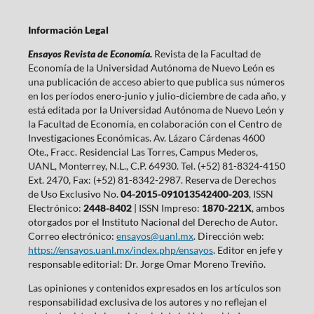
Información Legal
Ensayos Revista de Economía.
Revista de la Facultad de
Economía de la Universidad Autónoma de Nuevo León es
una publicación de acceso abierto que publica sus números
en los períodos enero-junio y julio-diciembre de cada año, y
está editada por la Universidad Autónoma de Nuevo León y
la Facultad de Economía, en colaboración con el Centro de
Investigaciones Económicas. Av. Lázaro Cárdenas 4600
Ote., Fracc. Residencial Las Torres, Campus Mederos,
UANL, Monterrey, N.L., C.P. 64930. Tel. (+52) 81-8324-4150
Ext. 2470, Fax: (+52) 81-8342-2987. Reserva de Derechos
de Uso Exclusivo No.
04-2015-091013542400-203
, ISSN
Electrónico:
2448-8402
| ISSN Impreso:
1870-221X
, ambos
otorgados por el Instituto Nacional del Derecho de Autor.
Correo electrónico:
ensayos@uanl.mx
. Dirección web:
https://ensayos.uanl.mx/index.php/ensayos
. Editor en jefe y
responsable editorial: Dr. Jorge Omar Moreno Treviño.
Las opiniones y contenidos expresados en los artículos son
responsabilidad exclusiva de los autores y no reflejan el