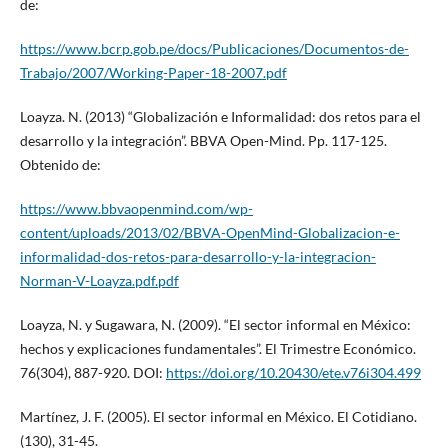
de:
https://www.bcrp.gob.pe/docs/Publicaciones/Documentos-de-
Trabajo/2007/Working-Paper-18-2007.pdf
Loayza. N. (2013) “Globalización e Informalidad: dos retos para el
desarrollo y la integración”. BBVA Open-Mind. Pp. 117-125.
Obtenido de:
https://www.bbvaopenmind.com/wp-
content/uploads/2013/02/BBVA-OpenMind-Globalizacion-e-
informalidad-dos-retos-para-desarrollo-y-la-integracion-
Norman-V-Loayza.pdf.pdf
Loayza, N. y Sugawara, N. (2009). “El sector informal en México:
hechos y explicaciones fundamentales”. El Trimestre Económico.
76(304), 887-920. DOI:
https://doi.org/10.20430/ete.v76i304.499
Martínez, J. F. (2005). El sector informal en México. El Cotidiano.
(130), 31-45.