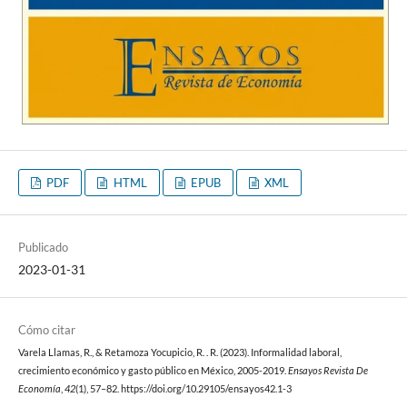
PDF
HTML
EPUB
XML
Publicado
2023-01-31
Cómo citar
Varela Llamas, R., & Retamoza Yocupicio, R. . R. (2023). Informalidad laboral,
crecimiento económico y gasto público en México, 2005-2019.
Ensayos Revista De
Economía
,
42
(1), 57–82. https://doi.org/10.29105/ensayos42.1-3