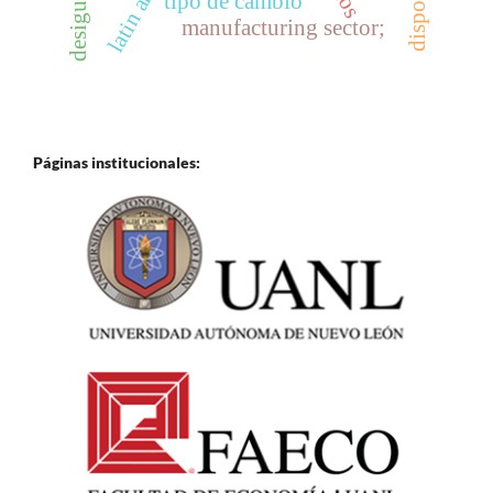
desigualdad
tipo de cambio
manufacturing sector;
Páginas institucionales: