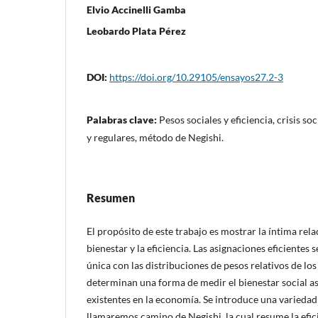
Elvio Accinelli Gamba
Leobardo Plata Pérez
DOI:
https://doi.org/10.29105/ensayos27.2-3
Palabras clave:
Pesos sociales y eficiencia, crisis s
y regulares, método de Negishi.
Resumen
El propósito de este trabajo es mostrar la íntima rela
bienestar y la eficiencia. Las asignaciones eficiente
única con las distribuciones de pesos relativos de los
determinan una forma de medir el bienestar social as
existentes en la economía. Se introduce una variedad 
llamaremos camino de Negishi, la cual resume la efici