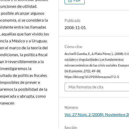
unciones de utilidad.
 posible alcanzar algunos
economía, si se considera la
Publicado
xistente entre las llamadas
2008-11-01
, aquéllas que han vivido los
ncia a México y a Uruguay.
Cómo citar
n el marco de la teoría del
Accinelli Gamba, E., & Plata Pérez, L. (2008). Cri
diciones, la política fiscal
sociales y singularidades Los fundamentos
an irreversiblemente a la
microeconómicos de las crisis sociales.
Ensayos
 investigaremos la
De Economía
,
27
(2), 49–88.
ltado de políticas fiscales
https://doi.org/10.29105/ensayos27.2-3
 imposibles de prever e
Más formatos de cita
izaremos la posibilidad de la
inesperada y abrupta, como
rmanecen
Número
Vol. 27 Núm. 2 (2008): Noviembre 
Sección