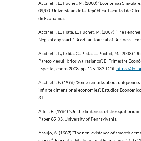
Accinelli, E., Puchet, M. (2000) “Economías Singular
09/00. Universidad de la República. Facultad de Cie
de Economía.
Accinelli, E., Plata, L., Puchet, M. (2007) “The Fench
Negishi approach”, Brazilian Journal of Business Econ
Accinelli, E., Brida, G., Plata, L., Puchet, M. (2008) “
Pareto y equilibrios walrasianos”, El Trimestre Eco
Especial, enero 2008, pp. 125-133. DOI:
https://doi.
Accinelli, E. (1996) “Some remarks about uniqueness 
infinite dimensional economies”, Estudios Económicos,
31.
Allen, B. (1984) “On the finiteness of the equilibriu
Paper 85-03, University of Pennsylvania.
Araujo, A. (1987) “The non-existence of smooth dem
spaces”, Journal of Mathematical Economics 17, 1-11