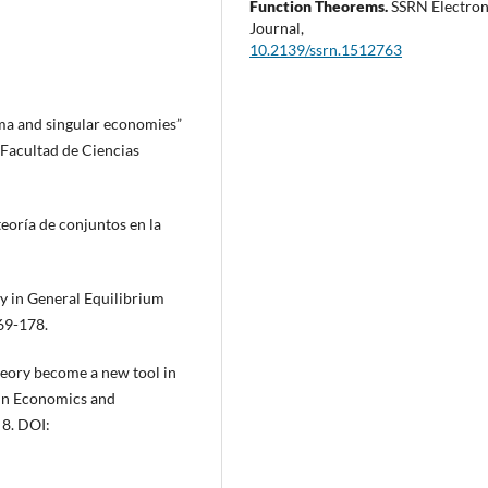
Function Theorems.
SSRN Electron
Journal,
10.2139/ssrn.1512763
emma and singular economies”
 Facultad de Ciencias
teoría de conjuntos en la
cy in General Equilibrium
169-178.
theory become a new tool in
 in Economics and
 8. DOI: