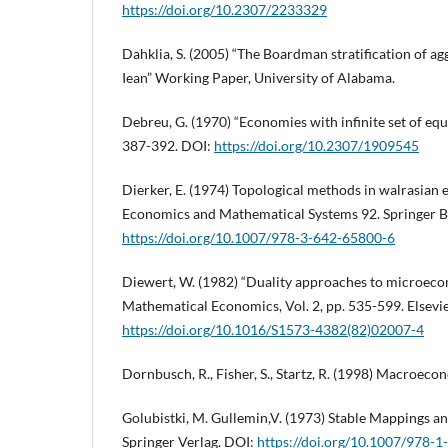
https://doi.org/10.2307/2233329
Dahklia, S. (2005) “The Boardman stratification of a
Iean” Working Paper, University of Alabama.
Debreu, G. (1970) “Economies with infinite set of equ
387-392. DOI:
https://doi.org/10.2307/1909545
Dierker, E. (1974) Topological methods in walrasian 
Economics and Mathematical Systems 92. Springer Be
https://doi.org/10.1007/978-3-642-65800-6
Diewert, W. (1982) “Duality approaches to microec
Mathematical Economics, Vol. 2, pp. 535-599. Elsevie
https://doi.org/10.1016/S1573-4382(82)02007-4
Dornbusch, R., Fisher, S., Startz, R. (1998) Macroeco
Golubistki, M. Gullemin,V. (1973) Stable Mappings and
Springer Verlag. DOI:
https://doi.org/10.1007/978-