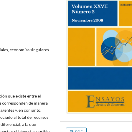
ociales, economías singulares
ción que existe entre el
s se corresponden de manera
 agentes y, en conjunto,
ociado al total de recursos
diferencial, a la que
encia y el bienestar posible
PDF