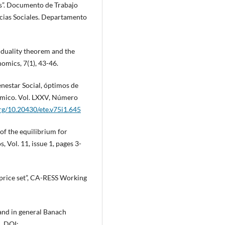
es”. Documento de Trabajo
ncias Sociales. Departamento
el duality theorem and the
omics, 7(1), 43-46.
Bienestar Social, óptimos de
nómico. Vol. LXXV, Número
org/10.20430/ete.v75i1.645
of the equilibrium for
 Vol. 11, issue 1, pages 3-
m price set”, CA-RESS Working
and in general Banach
. DOI: