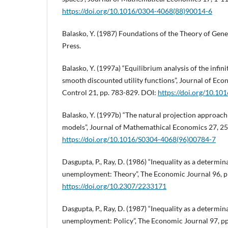
https://doi.org/10.1016/0304-4068(88)90014-6
Balasko, Y. (1987) Foundations of the Theory of Gen
Press.
Balasko, Y. (1997a) “Equilibrium analysis of the infi
smooth discounted utility functions”, Journal of E
Control 21, pp. 783-829. DOI:
https://doi.org/10.1
Balasko, Y. (1997b) “The natural projection approach 
models”, Journal of Mathemathical Economics 27, 2
https://doi.org/10.1016/S0304-4068(96)00784-7
Dasgupta, P., Ray, D. (1986) “Inequality as a determi
unemployment: Theory”, The Economic Journal 96, p
https://doi.org/10.2307/2233171
Dasgupta, P., Ray, D. (1987) “Inequality as a determi
unemployment: Policy”, The Economic Journal 97, pp