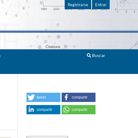
Registrarse
Entrar
n
Buscar
tweet
compartir
compartir
compartir