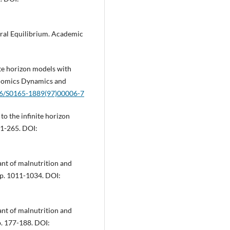
eral Equilibrium. Academic
nite horizon models with
conomics Dynamics and
016/S0165-1889(97)00006-7
to the infinite horizon
51-265. DOI:
nant of malnutrition and
p. 1011-1034. DOI:
nant of malnutrition and
. 177-188. DOI: