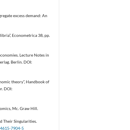
ggregate excess demand: An
libria”, Econometrica 38, pp.
economies. Lecture Notes in
rlag. Berlin. DOI:
onomic theory”, Handbook of
r. DOI:
nomics, Mc. Graw Hill.
 Their Singularities.
1-4615-7904-5