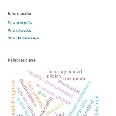
Información
Para lectores/as
Para autores/as
Para bibliotecarios/as
Palabras clave
variables instrumentales
heterogeneidad
méxico
corrupción
deuda pública
municipios
dinamismo económico
movilidad de ingresos
latin america.
economic growth;
tipo de cambio
dols
modelo logit
spatial analysis
bank credit;
convergencia
desigualdad
covid-19
fmols
gini