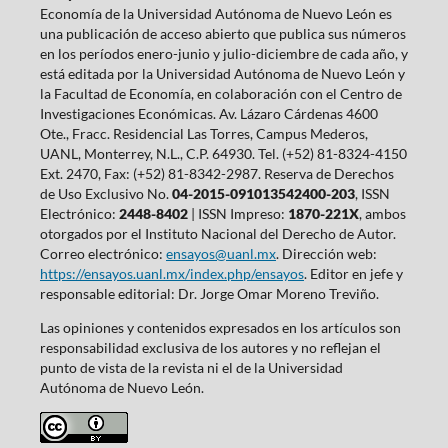
Economía de la Universidad Autónoma de Nuevo León es
una publicación de acceso abierto que publica sus números
en los períodos enero-junio y julio-diciembre de cada año, y
está editada por la Universidad Autónoma de Nuevo León y
la Facultad de Economía, en colaboración con el Centro de
Investigaciones Económicas. Av. Lázaro Cárdenas 4600
Ote., Fracc. Residencial Las Torres, Campus Mederos,
UANL, Monterrey, N.L., C.P. 64930. Tel. (+52) 81-8324-4150
Ext. 2470, Fax: (+52) 81-8342-2987. Reserva de Derechos
de Uso Exclusivo No.
04-2015-091013542400-203
, ISSN
Electrónico:
2448-8402
| ISSN Impreso:
1870-221X
, ambos
otorgados por el Instituto Nacional del Derecho de Autor.
Correo electrónico:
ensayos@uanl.mx
. Dirección web:
https://ensayos.uanl.mx/index.php/ensayos
. Editor en jefe y
responsable editorial: Dr. Jorge Omar Moreno Treviño.
Las opiniones y contenidos expresados en los artículos son
responsabilidad exclusiva de los autores y no reflejan el
punto de vista de la revista ni el de la Universidad
Autónoma de Nuevo León.