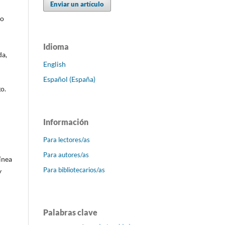
Enviar un artículo
 o
Idioma
da,
English
Español (España)
o.
Información
Para lectores/as
Para autores/as
ínea
Para bibliotecarios/as
y
Palabras clave