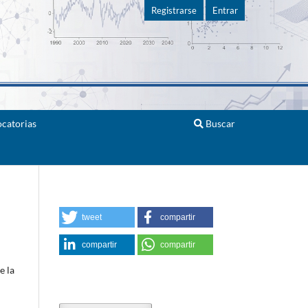
Registrarse
Entrar
catorias
Buscar
tweet
compartir
compartir
compartir
e la