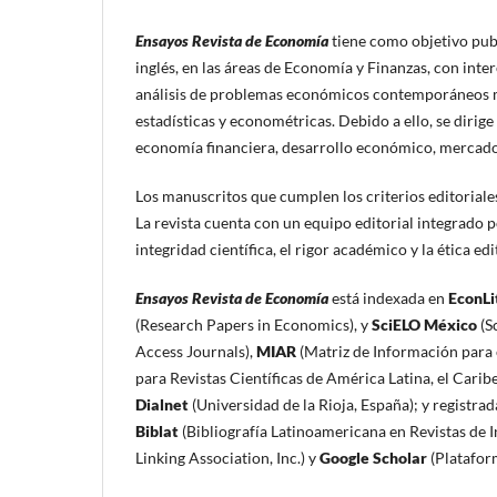
Ensayos Revista de Economía
tiene como objetivo publ
inglés, en las áreas de Economía y Finanzas, con inter
análisis de problemas económicos contemporáneos m
estadísticas y econométricas. Debido a ello, se dirig
economía financiera, desarrollo económico, mercado
Los manuscritos que cumplen los criterios editoriale
La revista cuenta con un equipo editorial integrado 
integridad científica, el rigor académico y la ética edi
Ensayos Revista de Economía
está indexada en
EconLi
(Research Papers in Economics), y
SciELO México
(Sc
Access Journals),
MIAR
(Matriz de Información para e
para Revistas Científicas de América Latina, el Carib
Dialnet
(Universidad de la Rioja, España); y registra
Biblat
(Bibliografía Latinoamericana en Revistas de In
Linking Association, Inc.) y
Google Scholar
(Platafor