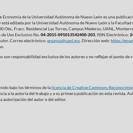
 de Economía de la Universidad Autónoma de Nuevo León es una publicaci
 y está editada por la Universidad Autónoma de Nuevo León y la Facultad
0 Ote., Fracc. Residencial Las Torres, Campus Mederos, UANL, Monterrey,
s de Uso Exclusivo No.
04-2015-091013542400-203
, ISSN Electrónico:
2
Autor. Correo electrónico:
ensayos@uanl.mx
. Dirección web:
https://ens
ño.
s son responsabilidad exclusiva de los autores y no reflejan el punto de v
inido bajo los términos de la
licencia de Creative Commons Reconocimien
ia a la autoría del trabajo y a su primera publicación en esta revista. As
la autorización del autor o del editor.