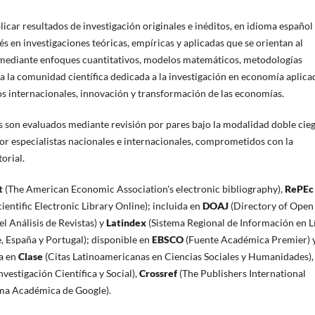
icar resultados de investigación originales e inéditos, en idioma español
és en investigaciones teóricas, empíricas y aplicadas que se orientan al
ediante enfoques cuantitativos, modelos matemáticos, metodologías
e a la comunidad científica dedicada a la investigación en economía aplica
s internacionales, innovación y transformación de las economías.
s son evaluados mediante revisión por pares bajo la modalidad doble cieg
por especialistas nacionales e internacionales, comprometidos con la
torial.
t
(The American Economic Association's electronic bibliography),
RePEc
ientific Electronic Library Online); incluida en
DOAJ
(Directory of Open
l Análisis de Revistas) y
Latindex
(Sistema Regional de Información en L
e, España y Portugal); disponible en
EBSCO
(Fuente Académica Premier) 
da en
Clase
(Citas Latinoamericanas en Ciencias Sociales y Humanidades),
vestigación Científica y Social),
Crossref
(The Publishers International
ma Académica de Google).