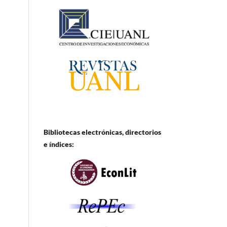
Bibliotecas electrónicas, directorios
e
índices: