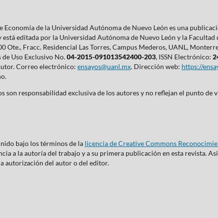
 de Economía de la Universidad Autónoma de Nuevo León es una publicaci
 y está editada por la Universidad Autónoma de Nuevo León y la Facultad
0 Ote., Fracc. Residencial Las Torres, Campus Mederos, UANL, Monterrey,
s de Uso Exclusivo No.
04-2015-091013542400-203
, ISSN Electrónico:
2
Autor. Correo electrónico:
ensayos@uanl.mx
. Dirección web:
https://ens
ño.
s son responsabilidad exclusiva de los autores y no reflejan el punto de v
inido bajo los términos de la
licencia de Creative Commons Reconocimien
ia a la autoría del trabajo y a su primera publicación en esta revista. As
la autorización del autor o del editor.