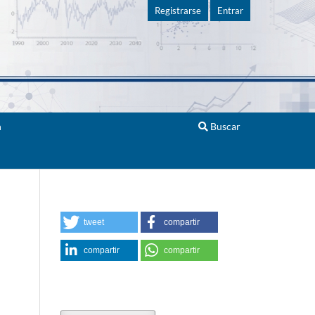
Registrarse
Entrar
n
Buscar
tweet
compartir
compartir
compartir