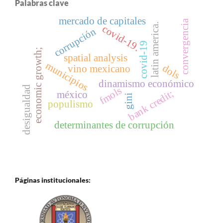
Palabras clave
mercado de capitales
convergencia
latin america.
covid-19.
corrupción
covid-19
economic growth;
spatial analysis
municipios
dols
vino mexicano
dinamismo económico
desigualdad
fmols
bank credit;
méxico
gini
populismo
determinantes de corrupción
Páginas institucionales: