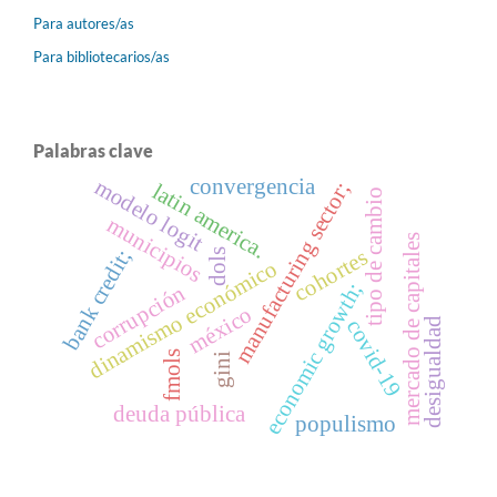
Para autores/as
Para bibliotecarios/as
Palabras clave
modelo logit
convergencia
manufacturing sector;
latin america.
tipo de cambio
municipios
mercado de capitales
cohortes
bank credit;
dols
dinamismo económico
economic growth;
corrupción
méxico
covid-19
desigualdad
fmols
gini
deuda pública
populismo