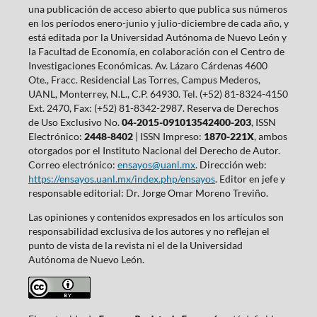
una publicación de acceso abierto que publica sus números
en los períodos enero-junio y julio-diciembre de cada año, y
está editada por la Universidad Autónoma de Nuevo León y
la Facultad de Economía, en colaboración con el Centro de
Investigaciones Económicas. Av. Lázaro Cárdenas 4600
Ote., Fracc. Residencial Las Torres, Campus Mederos,
UANL, Monterrey, N.L., C.P. 64930. Tel. (+52) 81-8324-4150
Ext. 2470, Fax: (+52) 81-8342-2987. Reserva de Derechos
de Uso Exclusivo No.
04-2015-091013542400-203
, ISSN
Electrónico:
2448-8402
| ISSN Impreso:
1870-221X
, ambos
otorgados por el Instituto Nacional del Derecho de Autor.
Correo electrónico:
ensayos@uanl.mx
. Dirección web:
https://ensayos.uanl.mx/index.php/ensayos
. Editor en jefe y
responsable editorial: Dr. Jorge Omar Moreno Treviño.
Las opiniones y contenidos expresados en los artículos son
responsabilidad exclusiva de los autores y no reflejan el
punto de vista de la revista ni el de la Universidad
Autónoma de Nuevo León.