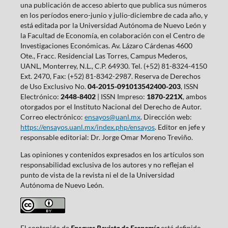
una publicación de acceso abierto que publica sus números
en los períodos enero-junio y julio-diciembre de cada año, y
está editada por la Universidad Autónoma de Nuevo León y
la Facultad de Economía, en colaboración con el Centro de
Investigaciones Económicas. Av. Lázaro Cárdenas 4600
Ote., Fracc. Residencial Las Torres, Campus Mederos,
UANL, Monterrey, N.L., C.P. 64930. Tel. (+52) 81-8324-4150
Ext. 2470, Fax: (+52) 81-8342-2987. Reserva de Derechos
de Uso Exclusivo No.
04-2015-091013542400-203
, ISSN
Electrónico:
2448-8402
| ISSN Impreso:
1870-221X
, ambos
otorgados por el Instituto Nacional del Derecho de Autor.
Correo electrónico:
ensayos@uanl.mx
. Dirección web:
https://ensayos.uanl.mx/index.php/ensayos
. Editor en jefe y
responsable editorial: Dr. Jorge Omar Moreno Treviño.
Las opiniones y contenidos expresados en los artículos son
responsabilidad exclusiva de los autores y no reflejan el
punto de vista de la revista ni el de la Universidad
Autónoma de Nuevo León.
El contenido de
Ensayos Revista de Economía
está definido