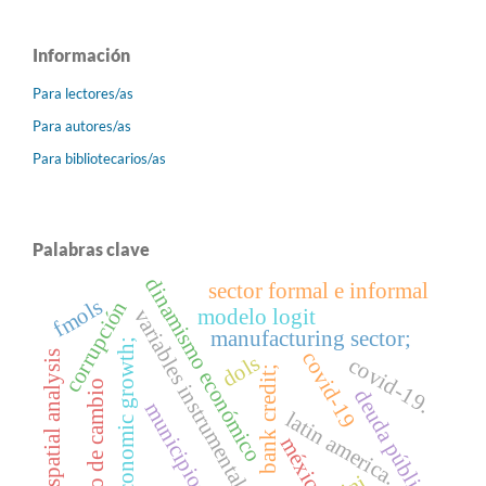
Información
Para lectores/as
Para autores/as
Para bibliotecarios/as
Palabras clave
dinamismo económico
sector formal e informal
fmols
corrupción
variables instrumentales
modelo logit
manufacturing sector;
economic growth;
covid-19
spatial analysis
dols
covid-19.
bank credit;
tipo de cambio
deuda pública
municipios
latin america.
méxico