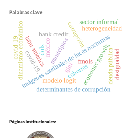
Palabras clave
sector informal
corrupción
dinamismo económico
heterogeneidad
bank credit;
imágenes satelitales de luces nocturnas
latin america.
covid-19
municipios
méxico
economic growth;
dols
deuda pública
desigualdad
covid-19.
fmols
gini
cohortes
modelo logit
determinantes de corrupción
Páginas institucionales: