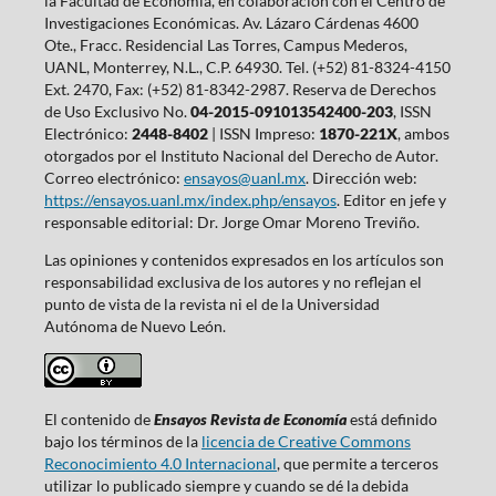
la Facultad de Economía, en colaboración con el Centro de
Investigaciones Económicas. Av. Lázaro Cárdenas 4600
Ote., Fracc. Residencial Las Torres, Campus Mederos,
UANL, Monterrey, N.L., C.P. 64930. Tel. (+52) 81-8324-4150
Ext. 2470, Fax: (+52) 81-8342-2987. Reserva de Derechos
de Uso Exclusivo No.
04-2015-091013542400-203
, ISSN
Electrónico:
2448-8402
| ISSN Impreso:
1870-221X
, ambos
otorgados por el Instituto Nacional del Derecho de Autor.
Correo electrónico:
ensayos@uanl.mx
. Dirección web:
https://ensayos.uanl.mx/index.php/ensayos
. Editor en jefe y
responsable editorial: Dr. Jorge Omar Moreno Treviño.
Las opiniones y contenidos expresados en los artículos son
responsabilidad exclusiva de los autores y no reflejan el
punto de vista de la revista ni el de la Universidad
Autónoma de Nuevo León.
El contenido de
Ensayos Revista de Economía
está definido
bajo los términos de la
licencia de Creative Commons
Reconocimiento 4.0 Internacional
, que permite a terceros
utilizar lo publicado siempre y cuando se dé la debida