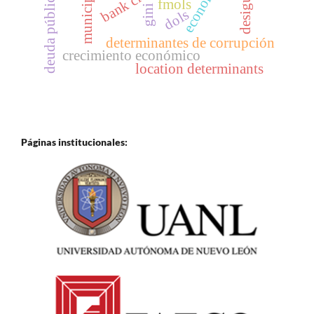
bank credit;
municipios
deuda pública
fmols
gini
dols
determinantes de corrupción
crecimiento económico
location determinants
Páginas institucionales: