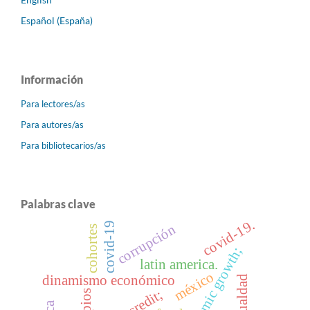
Español (España)
Información
Para lectores/as
Para autores/as
Para bibliotecarios/as
Palabras clave
covid-19.
covid-19
corrupción
cohortes
economic growth;
latin america.
méxico
dinamismo económico
desigualdad