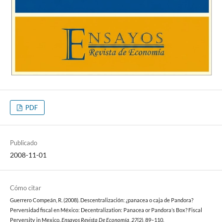
PDF
Publicado
2008-11-01
Cómo citar
Guerrero Compeán, R. (2008). Descentralización: ¿panacea o caja de Pandora?
Perversidad fiscal en México: Decentralization: Panacea or Pandora’s Box? Fiscal
Perversity in Mexico.
Ensayos Revista De Economía
,
27
(2), 89–110.