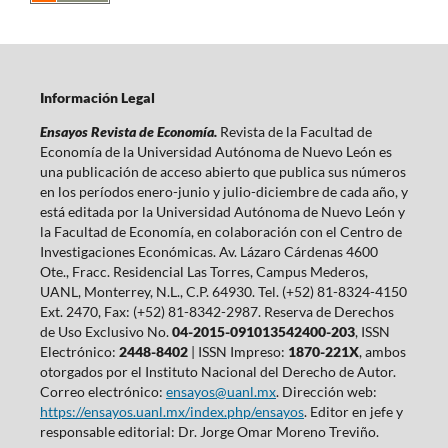
Información Legal
Ensayos Revista de Economía.
Revista de la Facultad de
Economía de la Universidad Autónoma de Nuevo León es
una publicación de acceso abierto que publica sus números
en los períodos enero-junio y julio-diciembre de cada año, y
está editada por la Universidad Autónoma de Nuevo León y
la Facultad de Economía, en colaboración con el Centro de
Investigaciones Económicas. Av. Lázaro Cárdenas 4600
Ote., Fracc. Residencial Las Torres, Campus Mederos,
UANL, Monterrey, N.L., C.P. 64930. Tel. (+52) 81-8324-4150
Ext. 2470, Fax: (+52) 81-8342-2987. Reserva de Derechos
de Uso Exclusivo No.
04-2015-091013542400-203
, ISSN
Electrónico:
2448-8402
| ISSN Impreso:
1870-221X
, ambos
otorgados por el Instituto Nacional del Derecho de Autor.
Correo electrónico:
ensayos@uanl.mx
. Dirección web:
https://ensayos.uanl.mx/index.php/ensayos
. Editor en jefe y
responsable editorial: Dr. Jorge Omar Moreno Treviño.