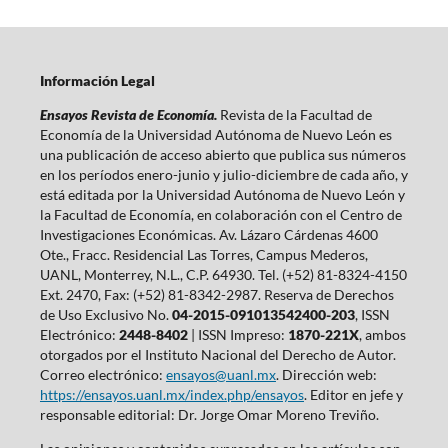
Información Legal
Ensayos Revista de Economía.
Revista de la Facultad de
Economía de la Universidad Autónoma de Nuevo León es
una publicación de acceso abierto que publica sus números
en los períodos enero-junio y julio-diciembre de cada año, y
está editada por la Universidad Autónoma de Nuevo León y
la Facultad de Economía, en colaboración con el Centro de
Investigaciones Económicas. Av. Lázaro Cárdenas 4600
Ote., Fracc. Residencial Las Torres, Campus Mederos,
UANL, Monterrey, N.L., C.P. 64930. Tel. (+52) 81-8324-4150
Ext. 2470, Fax: (+52) 81-8342-2987. Reserva de Derechos
de Uso Exclusivo No.
04-2015-091013542400-203
, ISSN
Electrónico:
2448-8402
| ISSN Impreso:
1870-221X
, ambos
otorgados por el Instituto Nacional del Derecho de Autor.
Correo electrónico:
ensayos@uanl.mx
. Dirección web:
https://ensayos.uanl.mx/index.php/ensayos
. Editor en jefe y
responsable editorial: Dr. Jorge Omar Moreno Treviño.