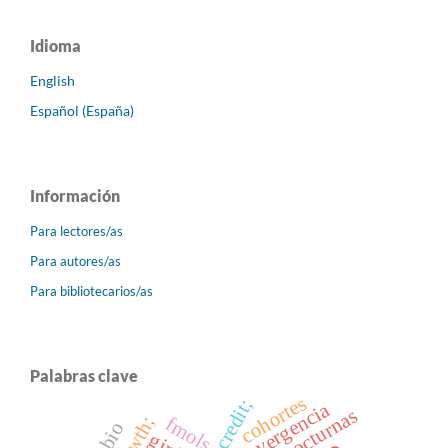
Idioma
English
Español (España)
Información
Para lectores/as
Para autores/as
Para bibliotecarios/as
Palabras clave
cohortes
bank credit;
convergencia
fmols
gini