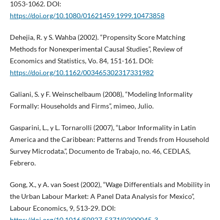
1053-1062. DOI:
https://doi.org/10.1080/01621459.1999.10473858
Dehejia, R. y S. Wahba (2002). “Propensity Score Matching
Methods for Nonexperimental Causal Studies”, Review of
Economics and Statistics, Vo. 84, 151-161. DOI:
https://doi.org/10.1162/003465302317331982
Galiani, S. y F. Weinschelbaum (2008), “Modeling Informality
Formally: Households and Firms”, mimeo, Julio.
Gasparini, L., y L. Tornarolli (2007), “Labor Informality in Latin
America and the Caribbean: Patterns and Trends from Household
Survey Microdata.”, Documento de Trabajo, no. 46, CEDLAS,
Febrero.
Gong, X., y A. van Soest (2002), “Wage Differentials and Mobility in
the Urban Labour Market: A Panel Data Analysis for Mexico”,
Labour Economics, 9, 513-29. DOI:
https://doi.org/10.1016/S0927-5371(02)00045-3