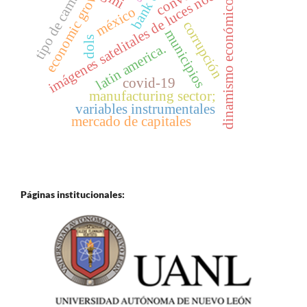
imágenes satelitales de luces nocturnas
economic growth;
tipo de cambio
dinamismo económico
méxico
corrupción
municipios
dols
latin america.
covid-19
manufacturing sector;
variables instrumentales
mercado de capitales
Páginas institucionales: