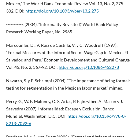
Mexico,” The World Bank Economic Review Vol. 13, No. 2, 275-
302. DOI:
https://doi.org/10.1093/wber/13.2.275
-----------. (2004), “Informality Revisited,” World Bank Policy
Research Working Paper, No. 2965.
Marcouiller, D., V. Ruiz de Castilla, V. y C. Woodruff (1997),
“Formal Measures of the Informal Sector Wage Gap in Mexico, El
Salvador, and Peru,” Economic Development and Cultural Change
Vol. 45, No. 2, 367-92. DOI:
https://doi.org/10.1086/452278
Navarro, S. y P. Schrimpf (2004), “The importance of being formal:
testing for segmentation in the Mexican labor market,” mimeo.
Perry, G., W. F. Maloney, O. S. Arias, P. Fajnzylber, A. Mason y J.
Saavedra (2007), Informalidad: Escape y Exclusión, Banco
Mundial, Washington, D.C. DOI:
https://doi.org/10.1596/978-0-
8213-7092-6
Pradhan, M. y A. van Soest (1995), “Formal and informal sector