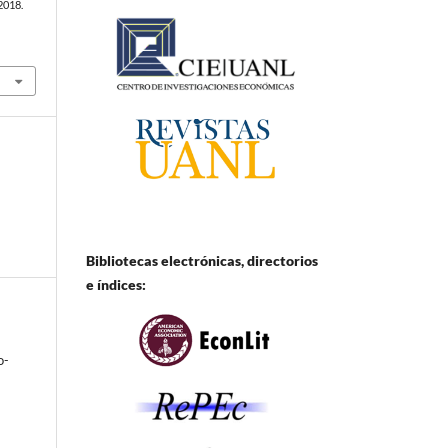
2018.
Bibliotecas electrónicas, directorios
e
índices:
o-