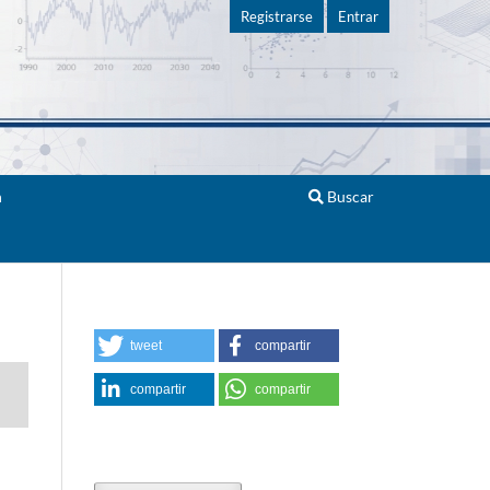
Registrarse
Entrar
n
Buscar
tweet
compartir
compartir
compartir