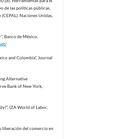
2018). Herramientas para el
o de las políticas públicas.
e (CEPAL). Naciones Unidas,
r”, Banco de México.
net/
xico and Colombia”, Journal
ng Alternative
erve Bank of New York,
ity?”, IZA World of Labor,
 y liberación del comercio en