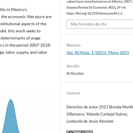
subsectores manufactureros en México, 2007-
Ensayos Revista De Economía
,
40
(1), 29–54.
ity in Mexico’s
https://doi.org/10.29105/ensayos40.1-2
the economic literature are
stitutional aspects of the
Más formatos de cita
del, this work seeks to
as determinants of wage
rs in the period 2007-2018.
Número
ge, labor supply, and labor
Vol. 40 Núm. 1 (2021): Mayo 2021
Sección
Artículos
Licencia
Derechos de autor 2021 Brenda Murill
Villanueva, Yolanda Carbajal Suárez,
Leobardo de Jesús Almonte