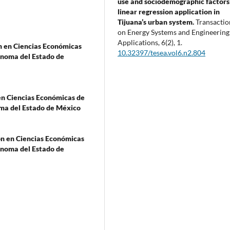
use and sociodemographic factors
linear regression application in
Tijuana’s urban system.
Transactio
on Energy Systems and Engineering
Applications,
6
(2),
1.
n en Ciencias Económicas
10.32397/tesea.vol6.n2.804
ónoma del Estado de
en Ciencias Económicas de
oma del Estado de México
ón en Ciencias Económicas
ónoma del Estado de