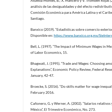
Atuesta Montes, B.; X. Mancero y V. Tromben Rojas (
análisis de las desigualdades y del efecto redistributiv
Comisión Económica para América Latina y el Carib
Santiago.
Banxico (2019). “Estadísticas sobre comercio exterio
Disponible en:
https://www.banxico.org.mx/SieInter
Bell, L. (1997). “The Impact of Minimum Wages in Me
of Labor Economics, 15.
Bhagwati, J. (1995). “Trade and Wages: Choosing amo
Explanations”, Economic Policy Review, Federal Res
January, 42-47.
Broecke, S. (2016). “Do skills matter for wage inequal
February 2016.
Cañonero, G. y Werner, A. (2002). “Salarios relativos
México”, El Trimestre Económico, No. 273.