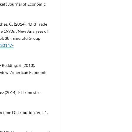
ket”, Journal of Economic
nchez, C. (2014). "Did Trade
he 1990s", New Analyses of
ol. 38), Emerald Group
8/S0147-
 Redding, S. (2013).
Review. American Economic
 (2014). El Trimestre
ncome Distribution, Vol. 1,