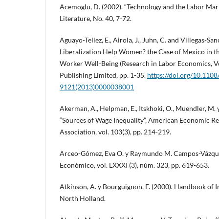
Acemoglu, D. (2002). “Technology and the Labor Mar
Literature, No. 40, 7-72.
Aguayo-Tellez, E., Airola, J., Juhn, C. and Villegas-Sa
Liberalization Help Women? the Case of Mexico in t
Worker Well-Being (Research in Labor Economics, V
Publishing Limited, pp. 1-35.
https://doi.org/10.110
9121(2013)0000038001
Akerman, A., Helpman, E., Itskhoki, O., Muendler, M. y
“Sources of Wage Inequality”, American Economic 
Association, vol. 103(3), pp. 214-219.
Arceo-Gómez, Eva O. y Raymundo M. Campos-Vázquez
Económico, vol. LXXXI (3), núm. 323, pp. 619-653.
Atkinson, A. y Bourguignon, F. (2000). Handbook of I
North Holland.