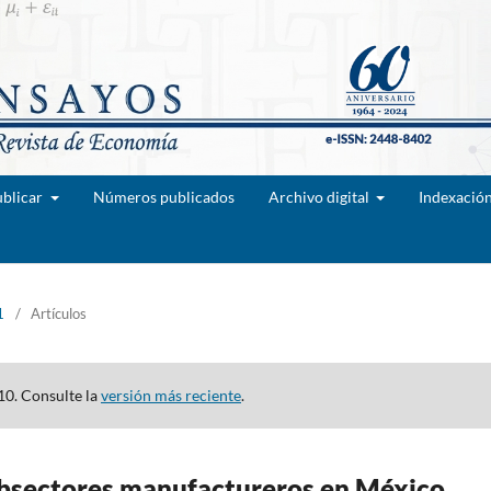
blicar
Números publicados
Archivo digital
Indexació
1
/
Artículos
10. Consulte la
versión más reciente
.
subsectores manufactureros en México,