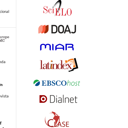
cional
anda
s
Un
vista
T