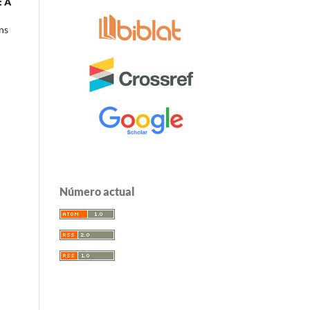
: A
ns
Número actual