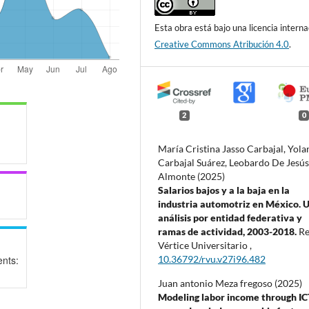
Esta obra está bajo una licencia interna
Creative Commons Atribución 4.0
.
2
0
María Cristina Jasso Carbajal, Yol
Carbajal Suárez, Leobardo De Jesú
Almonte (2025)
Salarios bajos y a la baja en la
industria automotriz en México. 
análisis por entidad federativa y
ramas de actividad, 2003-2018.
Re
Vértice Universitario ,
nts:
10.36792/rvu.v27i96.482
Juan antonio Meza fregoso (2025)
Modeling labor income through IC