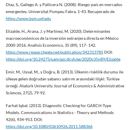
Díaz, S., Gallego A. y Pallicera N. (2008): Riesgo-país en mercados
emergentes. Universitat Pompeu Fabra. 1-43. Recuperado de
https://www.bsm.upf.edu
Elizalde, H., Arana, J. y Martínez, M. (2020). Determinantes
macroeconómicos de la inversión extranjera directa en México
2000-2016. Análisis Económico, 35 (89), 117- 142.
https://www.researchgate.net/publication/342313785
DOI:
https://doi.org/10.24275/uam/azc/dcsh/ae/2020v35n89/Elizalde
Emir, M., Uysal, M., y Doğru, B. (2013). Ülkenin risklilik durumu ile
ülkeye gelen doğrudan yabancı yatırım arasındaki ilişki: Türkiye
örneği. Atatürk University Journal of Economics & Administrative
Sciences, 27(2), 79-92.
Farhat Iqbal. (2013). Diagnostic Checking for GARCH-Type
Models. Communications in Statistics - Theory and Methods
42(6), 934-953. DOI:
https://doi.org/10.1080/03610926.2011.588366