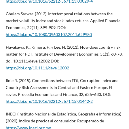
https://doi.org/10.1016/S2212-5671(13)00029-4
Ghulam Sarwar. (2012). Intertemporal relations between the
market volatility index and stock index returns. Applied Financial
Economics, 22(11), 899-909. DOI:
https://doi.org/10.1080/09603107.2011.629980
Hayakawa, K., Kimura, F., y Lee, H. (2011). How does country risk
matter for FDI. Institute of Development Economies, 51(1), 60-78.
doi. 10.1111/deve.12002 DOI:
https://doi.org/10.1111/deve.12002
Iloie R. (2015). Connections between FDI, Corruption Index and
Country Risk Assessments in Central and Eastern Europe. El
sevier. Procedia Economics and Finance, 32, 626–633. DOI:
https://doi.org/10.1016/S2212-5671(15)01442-2
INEGI (Instituto Nacional de Estadística, Geografía e Informática)
(2020). Indice de precios al consumidor. Recuperado de
https://www.inegi.org.mx