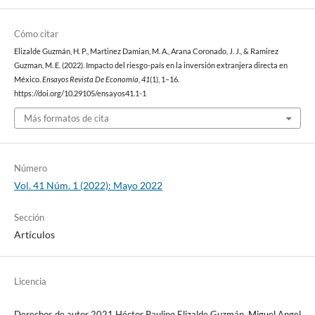
Cómo citar
Elizalde Guzmán, H. P., Martinez Damian, M. A., Arana Coronado, J. J., & Ramirez
Guzman, M. E. (2022). Impacto del riesgo-país en la inversión extranjera directa en
México.
Ensayos Revista De Economía
,
41
(1), 1–16.
https://doi.org/10.29105/ensayos41.1-1
Más formatos de cita
Número
Vol. 41 Núm. 1 (2022): Mayo 2022
Sección
Artículos
Licencia
Derechos de autor 2021 Héctor Paulino Elizalde Guzmán, Miguel Angel