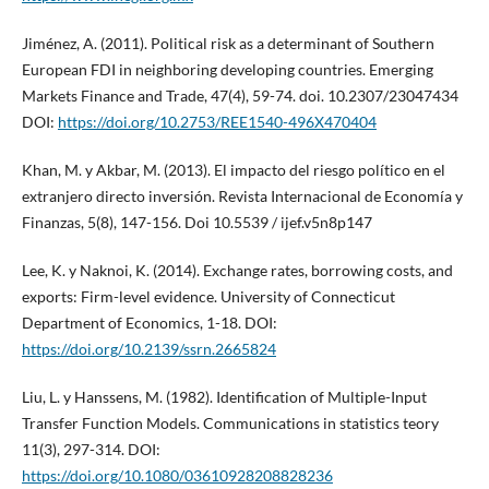
Jiménez, A. (2011). Political risk as a determinant of Southern
European FDI in neighboring developing countries. Emerging
Markets Finance and Trade, 47(4), 59-74. doi. 10.2307/23047434
DOI:
https://doi.org/10.2753/REE1540-496X470404
Khan, M. y Akbar, M. (2013). El impacto del riesgo político en el
extranjero directo inversión. Revista Internacional de Economía y
Finanzas, 5(8), 147-156. Doi 10.5539 / ijef.v5n8p147
Lee, K. y Naknoi, K. (2014). Exchange rates, borrowing costs, and
exports: Firm-level evidence. University of Connecticut
Department of Economics, 1-18. DOI:
https://doi.org/10.2139/ssrn.2665824
Liu, L. y Hanssens, M. (1982). Identification of Multiple-Input
Transfer Function Models. Communications in statistics teory
11(3), 297-314. DOI:
https://doi.org/10.1080/03610928208828236