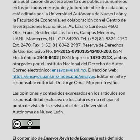
una publicación de acceso abierto que publica sus números
en los períodos enero-junio y julio-diciembre de cada año, y
está editada por la Universidad Autónoma de Nuevo León y
la Facultad de Economía, en colaboración con el Centro de
Investigaciones Económicas. Av. Lázaro Cárdenas 4600
Ote., Fracc. Residencial Las Torres, Campus Mederos,
UANL, Monterrey, N.L., C.P. 64930. Tel. (+52) 81-8324-4150
Ext. 2470, Fax: (+52) 81-8342-2987. Reserva de Derechos
de Uso Exclusivo No.
04-2015-091013542400-203
, ISSN
Electrónico:
2448-8402
| ISSN Impreso:
1870-221X
, ambos
otorgados por el Instituto Nacional del Derecho de Autor.
Correo electrónico:
ensayos@uanl.mx
. Dirección web:
https://ensayos.uanl.mx/index.php/ensayos
. Editor en jefe y
responsable editorial: Dr. Jorge Omar Moreno Treviño.
Las opiniones y contenidos expresados en los artículos son
responsabilidad exclusiva de los autores y no reflejan el
punto de vista de la revista ni el de la Universidad
Autónoma de Nuevo León.
El contenido de
Ensayos Revista de Economía
está definido