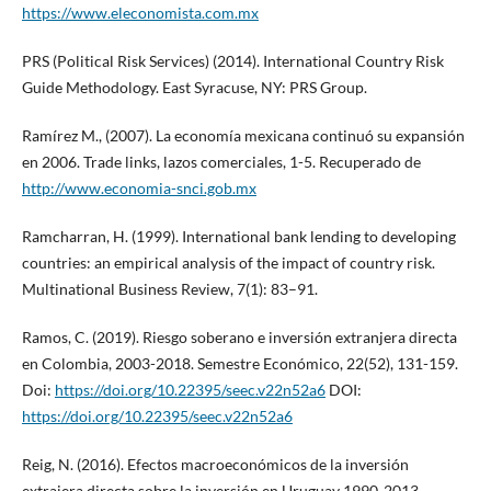
https://www.eleconomista.com.mx
PRS (Political Risk Services) (2014). International Country Risk
Guide Methodology. East Syracuse, NY: PRS Group.
Ramírez M., (2007). La economía mexicana continuó su expansión
en 2006. Trade links, lazos comerciales, 1-5. Recuperado de
http://www.economia-snci.gob.mx
Ramcharran, H. (1999). International bank lending to developing
countries: an empirical analysis of the impact of country risk.
Multinational Business Review, 7(1): 83–91.
Ramos, C. (2019). Riesgo soberano e inversión extranjera directa
en Colombia, 2003-2018. Semestre Económico, 22(52), 131-159.
Doi:
https://doi.org/10.22395/seec.v22n52a6
DOI:
https://doi.org/10.22395/seec.v22n52a6
Reig, N. (2016). Efectos macroeconómicos de la inversión
extrajera directa sobre la inversión en Uruguay 1990-2013.