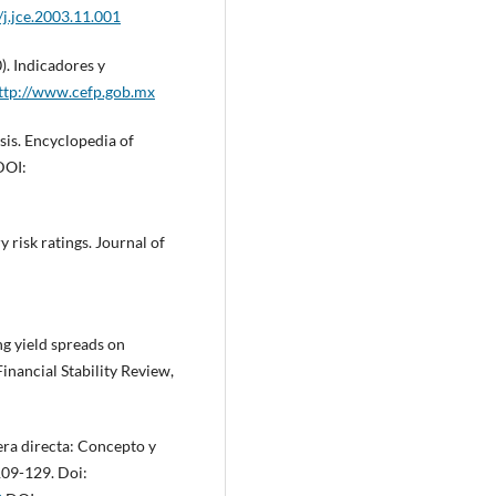
/j.jce.2003.11.001
). Indicadores y
ttp://www.cefp.gob.mx
sis. Encyclopedia of
DOI:
y risk ratings. Journal of
ng yield spreads on
inancial Stability Review,
jera directa: Concepto y
09-129. Doi: