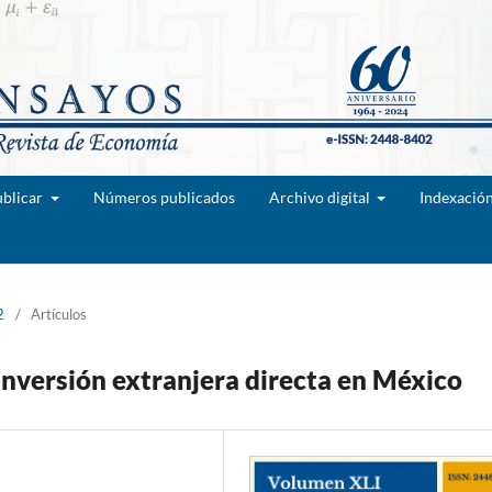
blicar
Números publicados
Archivo digital
Indexació
2
/
Artículos
 inversión extranjera directa en México