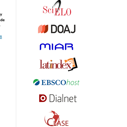
 y
 de
e
8