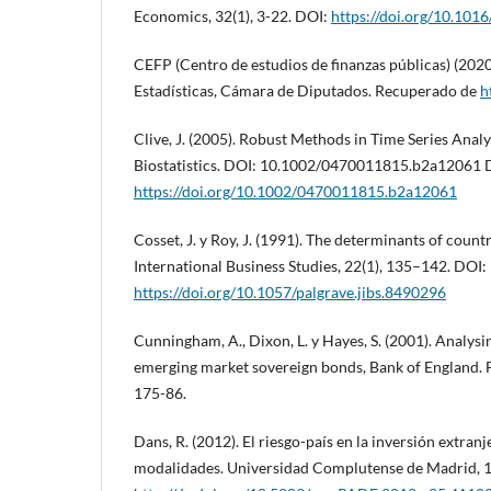
Economics, 32(1), 3-22. DOI:
https://doi.org/10.1016
CEFP (Centro de estudios de finanzas públicas) (2020
Estadísticas, Cámara de Diputados. Recuperado de
h
Clive, J. (2005). Robust Methods in Time Series Analy
Biostatistics. DOI: 10.1002/0470011815.b2a12061 
https://doi.org/10.1002/0470011815.b2a12061
Cosset, J. y Roy, J. (1991). The determinants of countr
International Business Studies, 22(1), 135–142. DOI:
https://doi.org/10.1057/palgrave.jibs.8490296
Cunningham, A., Dixon, L. y Hayes, S. (2001). Analysi
emerging market sovereign bonds, Bank of England. F
175-86.
Dans, R. (2012). El riesgo-país en la inversión extran
modalidades. Universidad Complutense de Madrid, 1