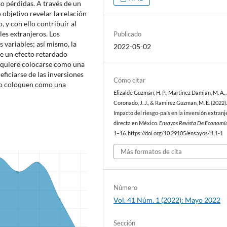
so pérdidas. A través de un
objetivo revelar la relación
, y con ello contribuir al
es extranjeros. Los
Publicado
s variables; así mismo, la
2022-05-02
ne un efecto retardado
ís quiere colocarse como una
eficiarse de las inversiones
Cómo citar
 lo coloquen como una
Elizalde Guzmán, H. P., Martinez Damian, M. A.,
Coronado, J. J., & Ramirez Guzman, M. E. (2022)
Impacto del riesgo-país en la inversión extranj
directa en México.
Ensayos Revista De Economí
1–16. https://doi.org/10.29105/ensayos41.1-1
Más formatos de cita
Número
Vol. 41 Núm. 1 (2022): Mayo 2022
Sección