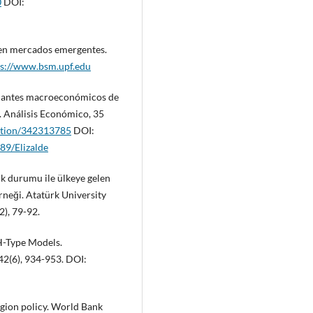
0
DOI:
ís en mercados emergentes.
ps://www.bsm.upf.edu
rminantes macroeconómicos de
. Análisis Económico, 35
cation/342313785
DOI:
89/Elizalde
lik durumu ile ülkeye gelen
rneği. Atatürk University
2), 79-92.
H-Type Models.
42(6), 934-953. DOI:
tagion policy. World Bank