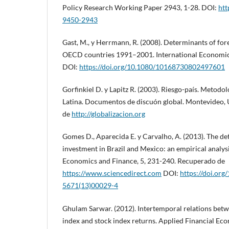
Policy Research Working Paper 2943, 1-28. DOI:
htt
9450-2943
Gast, M., y Herrmann, R. (2008). Determinants of for
OECD countries 1991–2001. International Economic 
DOI:
https://doi.org/10.1080/10168730802497601
Gorfinkiel D. y Lapitz R. (2003). Riesgo-país. Metodo
Latina. Documentos de discuón global. Montevideo,
de
http://globalizacion.org
Gomes D., Aparecida E. y Carvalho, A. (2013). The de
investment in Brazil and Mexico: an empirical analysis
Economics and Finance, 5, 231-240. Recuperado de
https://www.sciencedirect.com
DOI:
https://doi.or
5671(13)00029-4
Ghulam Sarwar. (2012). Intertemporal relations betwe
index and stock index returns. Applied Financial Eco