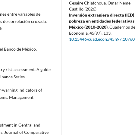
Cesaire Chiatchoua, Omar Neme
Castillo (2026)
ones entre variables de
Inversión extranjera directa (IED)
pobreza en entidades federativas
s de correlación cruzada.
México (2010-2020).
Cuadernos d
I:
Economía,
45
(97),
133.
10.15446/cuad.econ.v45n97.10760
del Banco de México.
try risk assessment. A guide
Finance Series.
ly-warning indicators of
ystems. Management
vestment in Central and
is. Journal of Comparative