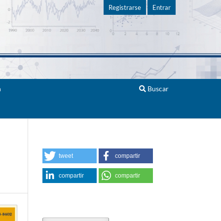
Registrarse
Entrar
n
Buscar
tweet
compartir
compartir
compartir