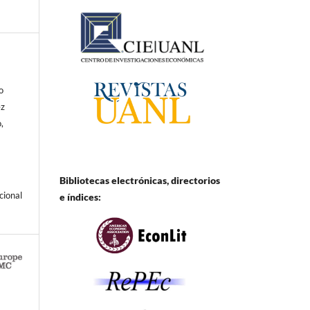
o
ez
,
Bibliotecas electrónicas, directorios
cional
e
índices: