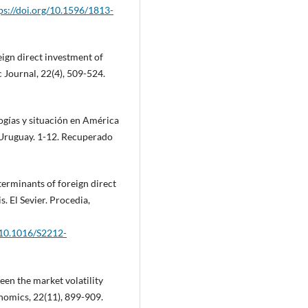
ps://doi.org/10.1596/1813-
eign direct investment of
Journal, 22(4), 509-524.
logías y situación en América
 Uruguay. 1-12. Recuperado
terminants of foreign direct
. El Sevier. Procedia,
g/10.1016/S2212-
en the market volatility
nomics, 22(11), 899-909.