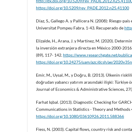
http://dx.doi.org/10.5209/rev_PADE.2012.n25.4110
https://doi.org/10.5209/rev_PADE.2012.n25.41100
Díaz, S., Gallego A. y Pallicera N. (2008): Riesgo-pa
Universitat Pompeu Fabra. 1-43. Recuperado de
htt
Elizalde, H., Arana, J. y Martínez, M. (2020). Dete
la inversión extranjera directa en México 2000-2016
(89), 117- 142.
https://www.researchgate.net/publi
https://doi.org/10.24275/uam/azc/dcsh/ae/2020v35n
Emir, M., Uysal, M., y Doğru, B. (2013). Ülkenin riskli
doğrudan yabancı yatırım arasındaki ilişki: Türkiye ö
Journal of Economics & Administrative Sciences, 27(
Farhat Iqbal. (2013). Diagnostic Checking for GARC
Communications in Statistics - Theory and Methods 
https://doi.org/10.1080/03610926.2011.588366
Fiess, N. (2003). Capital flows, country risk and con