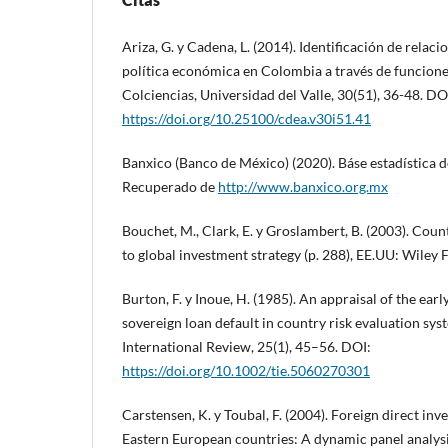
Ariza, G. y Cadena, L. (2014). Identificación de relaci
política económica en Colombia a través de funcione
Colciencias, Universidad del Valle, 30(51), 36-48. DO
https://doi.org/10.25100/cdea.v30i51.41
Banxico (Banco de México) (2020). Báse estadística 
Recuperado de
http://www.banxico.org.mx
Bouchet, M., Clark, E. y Groslambert, B. (2003). Coun
to global investment strategy (p. 288), EE.UU: Wiley 
Burton, F. y Inoue, H. (1985). An appraisal of the ear
sovereign loan default in country risk evaluation s
International Review, 25(1), 45–56. DOI:
https://doi.org/10.1002/tie.5060270301
Carstensen, K. y Toubal, F. (2004). Foreign direct in
Eastern European countries: A dynamic panel analys