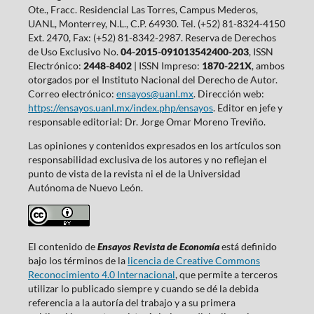
Ote., Fracc. Residencial Las Torres, Campus Mederos,
UANL, Monterrey, N.L., C.P. 64930. Tel. (+52) 81-8324-4150
Ext. 2470, Fax: (+52) 81-8342-2987. Reserva de Derechos
de Uso Exclusivo No.
04-2015-091013542400-203
, ISSN
Electrónico:
2448-8402
| ISSN Impreso:
1870-221X
, ambos
otorgados por el Instituto Nacional del Derecho de Autor.
Correo electrónico:
ensayos@uanl.mx
. Dirección web:
https://ensayos.uanl.mx/index.php/ensayos
. Editor en jefe y
responsable editorial: Dr. Jorge Omar Moreno Treviño.
Las opiniones y contenidos expresados en los artículos son
responsabilidad exclusiva de los autores y no reflejan el
punto de vista de la revista ni el de la Universidad
Autónoma de Nuevo León.
El contenido de
Ensayos Revista de Economía
está definido
bajo los términos de la
licencia de Creative Commons
Reconocimiento 4.0 Internacional
, que permite a terceros
utilizar lo publicado siempre y cuando se dé la debida
referencia a la autoría del trabajo y a su primera