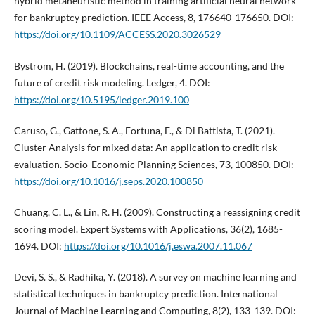
hybrid metaheuristic method in training artificial neural network
for bankruptcy prediction. IEEE Access, 8, 176640-176650. DOI:
https://doi.org/10.1109/ACCESS.2020.3026529
Byström, H. (2019). Blockchains, real-time accounting, and the
future of credit risk modeling. Ledger, 4. DOI:
https://doi.org/10.5195/ledger.2019.100
Caruso, G., Gattone, S. A., Fortuna, F., & Di Battista, T. (2021).
Cluster Analysis for mixed data: An application to credit risk
evaluation. Socio-Economic Planning Sciences, 73, 100850. DOI:
https://doi.org/10.1016/j.seps.2020.100850
Chuang, C. L., & Lin, R. H. (2009). Constructing a reassigning credit
scoring model. Expert Systems with Applications, 36(2), 1685-
1694. DOI:
https://doi.org/10.1016/j.eswa.2007.11.067
Devi, S. S., & Radhika, Y. (2018). A survey on machine learning and
statistical techniques in bankruptcy prediction. International
Journal of Machine Learning and Computing, 8(2), 133-139. DOI: