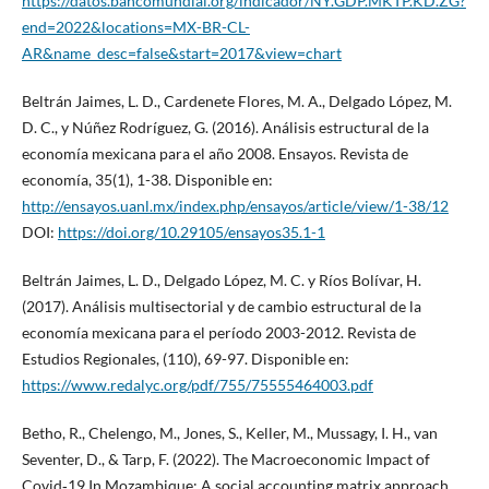
https://datos.bancomundial.org/indicador/NY.GDP.MKTP.KD.ZG?
end=2022&locations=MX-BR-CL-
AR&name_desc=false&start=2017&view=chart
Beltrán Jaimes, L. D., Cardenete Flores, M. A., Delgado López, M.
D. C., y Núñez Rodríguez, G. (2016). Análisis estructural de la
economía mexicana para el año 2008. Ensayos. Revista de
economía, 35(1), 1-38. Disponible en:
http://ensayos.uanl.mx/index.php/ensayos/article/view/1-38/12
DOI:
https://doi.org/10.29105/ensayos35.1-1
Beltrán Jaimes, L. D., Delgado López, M. C. y Ríos Bolívar, H.
(2017). Análisis multisectorial y de cambio estructural de la
economía mexicana para el período 2003-2012. Revista de
Estudios Regionales, (110), 69-97. Disponible en:
https://www.redalyc.org/pdf/755/75555464003.pdf
Betho, R., Chelengo, M., Jones, S., Keller, M., Mussagy, I. H., van
Seventer, D., & Tarp, F. (2022). The Macroeconomic Impact of
Covid‐19 In Mozambique: A social accounting matrix approach.