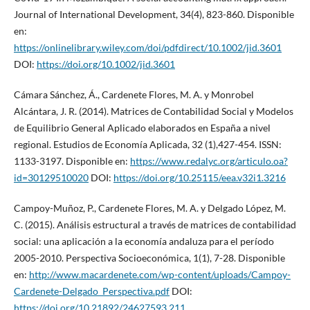
Journal of International Development, 34(4), 823-860. Disponible
en:
https://onlinelibrary.wiley.com/doi/pdfdirect/10.1002/jid.3601
DOI:
https://doi.org/10.1002/jid.3601
Cámara Sánchez, Á., Cardenete Flores, M. A. y Monrobel
Alcántara, J. R. (2014). Matrices de Contabilidad Social y Modelos
de Equilibrio General Aplicado elaborados en España a nivel
regional. Estudios de Economía Aplicada, 32 (1),427-454. ISSN:
1133-3197. Disponible en:
https://www.redalyc.org/articulo.oa?
id=30129510020
DOI:
https://doi.org/10.25115/eea.v32i1.3216
Campoy-Muñoz, P., Cardenete Flores, M. A. y Delgado López, M.
C. (2015). Análisis estructural a través de matrices de contabilidad
social: una aplicación a la economía andaluza para el período
2005-2010. Perspectiva Socioeconómica, 1(1), 7-28. Disponible
en:
http://www.macardenete.com/wp-content/uploads/Campoy-
Cardenete-Delgado_Perspectiva.pdf
DOI:
https://doi.org/10.21892/24627593.211