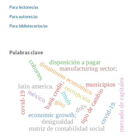
Para lectores/as
Para autores/as
Para bibliotecarios/as
Palabras clave
cohortes
disposición a pagar
dinamismo económico
manufacturing sector;
mercado de capitales
bank credit;
municipios
latin america.
corrupción
tipo de cambio
méxico
fmols
covid-19
gini
covid-19.
dols
economic growth;
desigualdad
matriz de contabilidad social