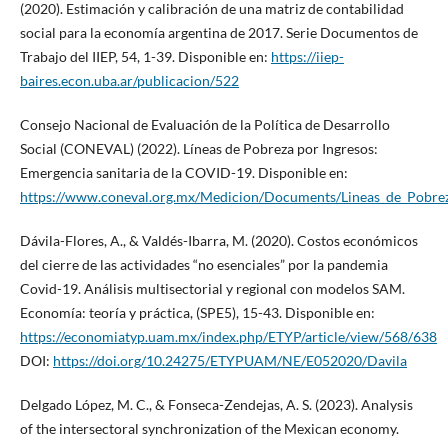
(2020). Estimación y calibración de una matriz de contabilidad
social para la economía argentina de 2017. Serie Documentos de
Trabajo del IIEP, 54, 1-39. Disponible en:
https://iiep-
baires.econ.uba.ar/publicacion/522
Consejo Nacional de Evaluación de la Política de Desarrollo
Social (CONEVAL) (2022). Líneas de Pobreza por Ingresos:
Emergencia sanitaria de la COVID-19. Disponible en:
https://www.coneval.org.mx/Medicion/Documents/Lineas_de_Pobre
Dávila-Flores, A., & Valdés-Ibarra, M. (2020). Costos económicos
del cierre de las actividades “no esenciales” por la pandemia
Covid-19. Análisis multisectorial y regional con modelos SAM.
Economía: teoría y práctica, (SPE5), 15-43. Disponible en:
https://economiatyp.uam.mx/index.php/ETYP/article/view/568/638
DOI:
https://doi.org/10.24275/ETYPUAM/NE/E052020/Davila
Delgado López, M. C., & Fonseca-Zendejas, A. S. (2023). Analysis
of the intersectoral synchronization of the Mexican economy.