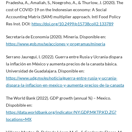
Pradesha, A., Amaliah, S., Noegroho, A., & Thurlow, J. (2020). The
cost of COVID-19 on the Indonesian economy: A Social
Accounting Matrix (SAM) multiplier approach. Intl Food Policy
Res Inst. DOI:
https://doi.org/10.2499/p15738coll2.133789
Secretaría de Economía (2020). Minería. Disponible en:
https://www.gob.mx/se/acciones-y-programas/mineria
Serrano Jauregui, I. (2022). Guerra entre Rusia y Ucrania dispara
la inflación en México y aumenta precios de la canasta básica.
Universidad de Guadalajara. Disponible en:
https://www.udg.mx/es/noticia/guerra-entre-rusia-y-ucrania-
dispara-la-inflacion-en-mexico-y-aumenta-precios-de-la-canasta
The World Bank (2022). GDP growth (annual %) – Mexico.
Dispobible en:
https://data.worldbank.org/indicator/NY.GDP.MKTP.KD.ZG?
locations=MX