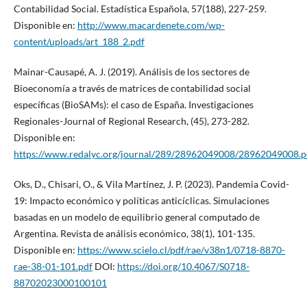
Contabilidad Social. Estadística Española, 57(188), 227-259.
Disponible en:
http://www.macardenete.com/wp-
content/uploads/art_188_2.pdf
Mainar-Causapé, A. J. (2019). Análisis de los sectores de
Bioeconomía a través de matrices de contabilidad social
específicas (BioSAMs): el caso de España. Investigaciones
Regionales-Journal of Regional Research, (45), 273-282.
Disponible en:
https://www.redalyc.org/journal/289/28962049008/28962049008.p
Oks, D., Chisari, O., & Vila Martínez, J. P. (2023). Pandemia Covid-
19: Impacto económico y políticas anticíclicas. Simulaciones
basadas en un modelo de equilibrio general computado de
Argentina. Revista de análisis económico, 38(1), 101-135.
Disponible en:
https://www.scielo.cl/pdf/rae/v38n1/0718-8870-
rae-38-01-101.pdf
DOI:
https://doi.org/10.4067/S0718-
88702023000100101