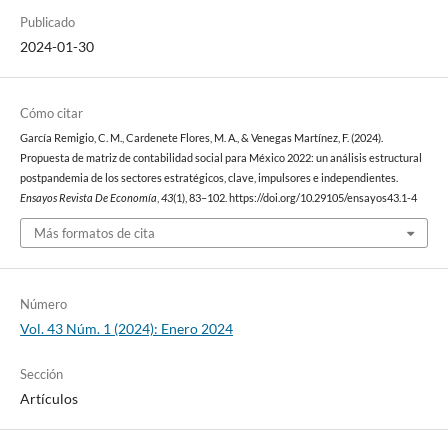
Publicado
2024-01-30
Cómo citar
García Remigio, C. M., Cardenete Flores, M. A., & Venegas Martínez, F. (2024).
Propuesta de matriz de contabilidad social para México 2022: un análisis estructural
postpandemia de los sectores estratégicos, clave, impulsores e independientes.
Ensayos Revista De Economía
,
43
(1), 83–102. https://doi.org/10.29105/ensayos43.1-4
Más formatos de cita
Número
Vol. 43 Núm. 1 (2024): Enero 2024
Sección
Artículos