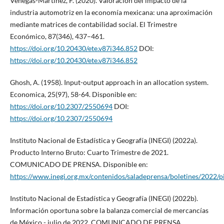
Venegas-Martínez, F. (2020). Valoración del impacto de la
industria automotriz en la economía mexicana: una aproximación
mediante matrices de contabilidad social. El Trimestre
Económico, 87(346), 437–461.
https://doi.org/10.20430/ete.v87i346.852
DOI:
https://doi.org/10.20430/ete.v87i346.852
Ghosh, A. (1958). Input-output approach in an allocation system.
Economica, 25(97), 58-64. Disponible en:
https://doi.org/10.2307/2550694
DOI:
https://doi.org/10.2307/2550694
Instituto Nacional de Estadística y Geografía (INEGI) (2022a).
Producto Interno Bruto: Cuarto Trimestre de 2021.
COMUNICADO DE PRENSA. Disponible en:
https://www.inegi.org.mx/contenidos/saladeprensa/boletines/2022/
Instituto Nacional de Estadística y Geografía (INEGI) (2022b).
Información oportuna sobre la balanza comercial de mercancías
de México - julio de 2022. COMUNICADO DE PRENSA.