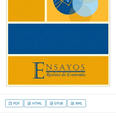
PDF
HTML
EPUB
XML