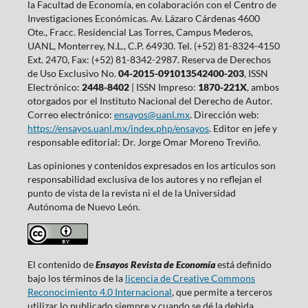
la Facultad de Economía, en colaboración con el Centro de
Investigaciones Económicas. Av. Lázaro Cárdenas 4600
Ote., Fracc. Residencial Las Torres, Campus Mederos,
UANL, Monterrey, N.L., C.P. 64930. Tel. (+52) 81-8324-4150
Ext. 2470, Fax: (+52) 81-8342-2987. Reserva de Derechos
de Uso Exclusivo No.
04-2015-091013542400-203
, ISSN
Electrónico:
2448-8402
| ISSN Impreso:
1870-221X
, ambos
otorgados por el Instituto Nacional del Derecho de Autor.
Correo electrónico:
ensayos@uanl.mx
. Dirección web:
https://ensayos.uanl.mx/index.php/ensayos
. Editor en jefe y
responsable editorial: Dr. Jorge Omar Moreno Treviño.
Las opiniones y contenidos expresados en los artículos son
responsabilidad exclusiva de los autores y no reflejan el
punto de vista de la revista ni el de la Universidad
Autónoma de Nuevo León.
El contenido de
Ensayos Revista de Economía
está definido
bajo los términos de la
licencia de Creative Commons
Reconocimiento 4.0 Internacional
, que permite a terceros
utilizar lo publicado siempre y cuando se dé la debida