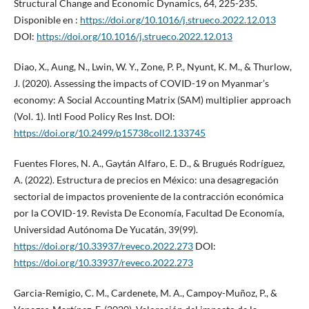
Structural Change and Economic Dynamics, 64, 225-235.
Disponible en :
https://doi.org/10.1016/j.strueco.2022.12.013
DOI:
https://doi.org/10.1016/j.strueco.2022.12.013
Diao, X., Aung, N., Lwin, W. Y., Zone, P. P., Nyunt, K. M., & Thurlow,
J. (2020). Assessing the impacts of COVID-19 on Myanmar’s
economy: A Social Accounting Matrix (SAM) multiplier approach
(Vol. 1). Intl Food Policy Res Inst. DOI:
https://doi.org/10.2499/p15738coll2.133745
Fuentes Flores, N. A., Gaytán Alfaro, E. D., & Brugués Rodríguez,
A. (2022). Estructura de precios en México: una desagregación
sectorial de impactos proveniente de la contracción económica
por la COVID-19. Revista De Economía, Facultad De Economía,
Universidad Autónoma De Yucatán, 39(99).
https://doi.org/10.33937/reveco.2022.273
DOI:
https://doi.org/10.33937/reveco.2022.273
Garcia-Remigio, C. M., Cardenete, M. A., Campoy-Muñoz, P., &