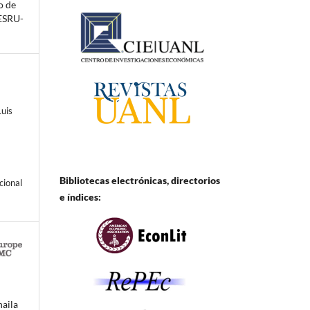
o de
 ESRU-
Luis
Bibliotecas electrónicas, directorios
cional
e
índices:
haila