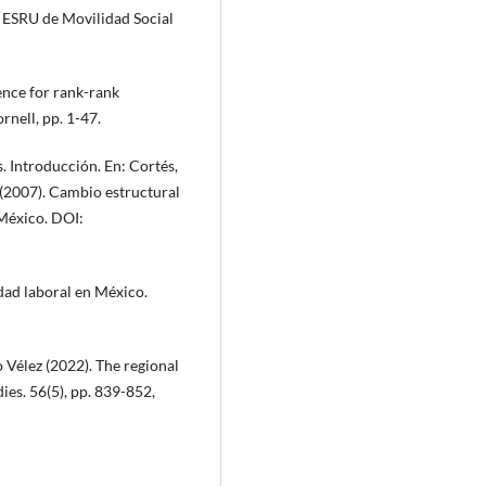
 ESRU de Movilidad Social
ence for rank-rank
rnell, pp. 1-47.
s. Introducción. En: Cortés,
 (2007). Cambio estructural
 México. DOI:
edad laboral en México.
Vélez (2022). The regional
ies. 56(5), pp. 839-852,