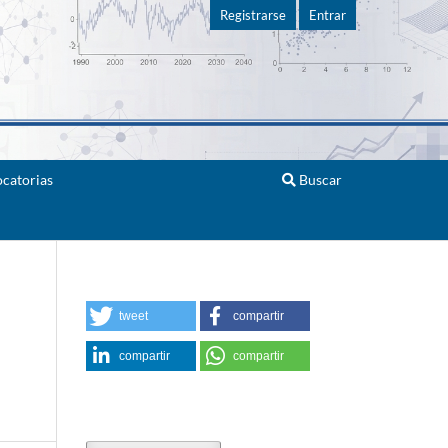
Registrarse
Entrar
catorias
Buscar
tweet
compartir
compartir
compartir