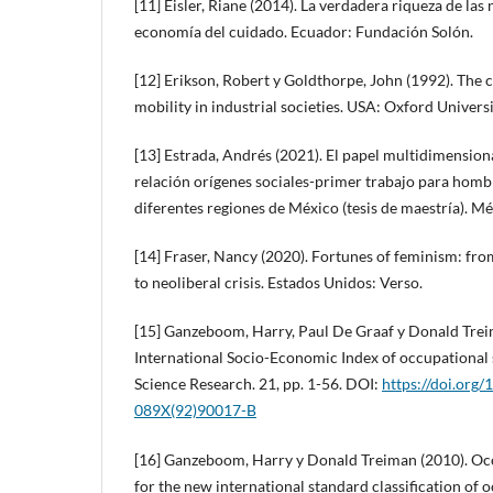
[11] Eisler, Riane (2014). La verdadera riqueza de la
economía del cuidado. Ecuador: Fundación Solón.
[12] Erikson, Robert y Goldthorpe, John (1992). The co
mobility in industrial societies. USA: Oxford Universi
[13] Estrada, Andrés (2021). El papel multidimensiona
relación orígenes sociales-primer trabajo para hombr
diferentes regiones de México (tesis de maestría). Mé
[14] Fraser, Nancy (2020). Fortunes of feminism: fr
to neoliberal crisis. Estados Unidos: Verso.
[15] Ganzeboom, Harry, Paul De Graaf y Donald Trei
International Socio-Economic Index of occupational s
Science Research. 21, pp. 1-56. DOI:
https://doi.org
089X(92)90017-B
[16] Ganzeboom, Harry y Donald Treiman (2010). Oc
for the new international standard classification of