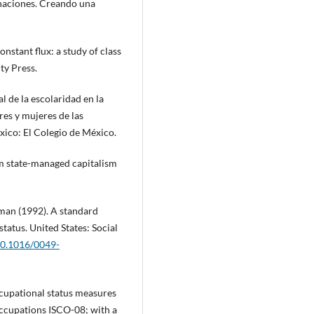
s naciones. Creando una
nstant flux: a study of class
ty Press.
l de la escolaridad en la
es y mujeres de las
xico: El Colegio de México.
om state-managed capitalism
man (1992). A standard
tatus. United States: Social
/10.1016/0049-
cupational status measures
 occupations ISCO-08; with a