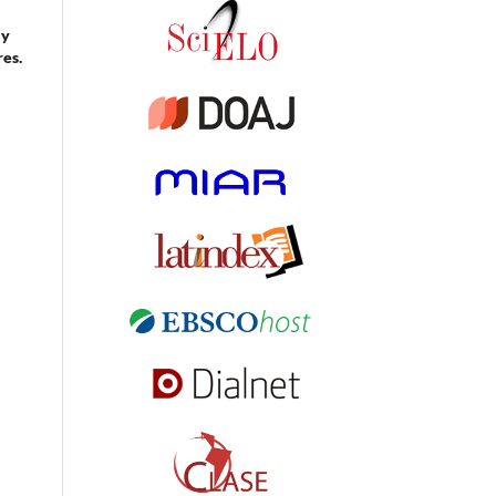
 y
res.