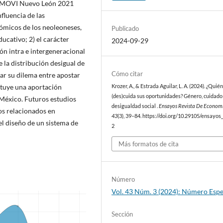
U-EMOVI Nuevo León 2021
nfluencia de las
nómicos de los neoleoneses,
Publicado
ucativo; 2) el carácter
2024-09-29
ón intra e intergeneracional
e la distribución desigual de
Cómo citar
ar su dilema entre apostar
ituye una aportación
Krozer, A., & Estrada Aguilar, L. A. (2024). ¿Quié
(des)cuida sus oportunidades? Género, cuidado
 México. Futuros estudios
desigualdad social .
Ensayos Revista De Econom
os relacionados en
43
(3), 39–84. https://doi.org/10.29105/ensayos
el diseño de un sistema de
2
Más formatos de cita
Número
Vol. 43 Núm. 3 (2024): Número Espe
Sección