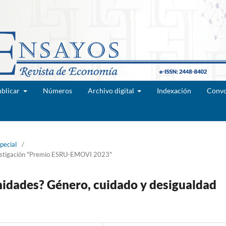
blicar
Números
Archivo digital
Indexación
Convo
pecial
/
nvestigación "Premio ESRU-EMOVI 2023"
nidades? Género, cuidado y desigualdad