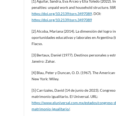
[1] Aguilar, Sandra, Eva Arceo y Elia Toledo (2022). In
penalties: unpaid work and household structure. SSR
https://doi.org/10.2139/ssrn.3497089
. DOI:
https://doi.org/10.2139/ssrn.3497089
[2] Alcoba, Mariana (2014). La dimensión del logro i
oportunidades educativas y laborales en Argentina (t
Flacso.
[3] Bertaux, Daniel (1977). Destinos personales y estr
Janeiro: Zahar.
[4] Blau, Peter y Duncan, O. D. (1967). The American
New York: Wiley.
[5] Carrizales, David (14 de junio de 2023). Congres
matrimonio igualitario. El Universal. URL:
https://www.eluniversal.com.mx/estados/congreso-d
matrimonio-igualitario/
.