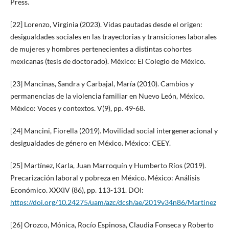
Press.
[22] Lorenzo, Virginia (2023). Vidas pautadas desde el origen:
desigualdades sociales en las trayectorias y transiciones laborales
de mujeres y hombres pertenecientes a distintas cohortes
mexicanas (tesis de doctorado). México: El Colegio de México.
[23] Mancinas, Sandra y Carbajal, María (2010). Cambios y
permanencias de la violencia familiar en Nuevo León, México.
México: Voces y contextos. V(9), pp. 49-68.
[24] Mancini, Fiorella (2019). Movilidad social intergeneracional y
desigualdades de género en México. México: CEEY.
[25] Martínez, Karla, Juan Marroquín y Humberto Ríos (2019).
Precarización laboral y pobreza en México. México: Análisis
Económico. XXXIV (86), pp. 113-131. DOI:
https://doi.org/10.24275/uam/azc/dcsh/ae/2019v34n86/Martinez
[26] Orozco, Mónica, Rocío Espinosa, Claudia Fonseca y Roberto