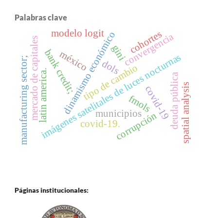
Palabras clave
modelo logit
cohortes
dinamismo económico
convergencia
mercado de capitales
gini
bank credit;
méxico
imágenes satelitales de luces nocturnas
manufacturing sector;
dols
tipo de cambio
latin america.
deuda pública
spatial analysis
covid-19
fmols
municipios
corrupción
covid-19.
Páginas institucionales: