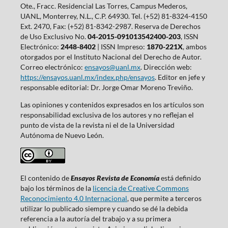
Ote., Fracc. Residencial Las Torres, Campus Mederos,
UANL, Monterrey, N.L., C.P. 64930. Tel. (+52) 81-8324-4150
Ext. 2470, Fax: (+52) 81-8342-2987. Reserva de Derechos
de Uso Exclusivo No.
04-2015-091013542400-203
, ISSN
Electrónico:
2448-8402
| ISSN Impreso:
1870-221X
, ambos
otorgados por el Instituto Nacional del Derecho de Autor.
Correo electrónico:
ensayos@uanl.mx
. Dirección web:
https://ensayos.uanl.mx/index.php/ensayos
. Editor en jefe y
responsable editorial: Dr. Jorge Omar Moreno Treviño.
Las opiniones y contenidos expresados en los artículos son
responsabilidad exclusiva de los autores y no reflejan el
punto de vista de la revista ni el de la Universidad
Autónoma de Nuevo León.
El contenido de
Ensayos Revista de Economía
está definido
bajo los términos de la
licencia de Creative Commons
Reconocimiento 4.0 Internacional
, que permite a terceros
utilizar lo publicado siempre y cuando se dé la debida
referencia a la autoría del trabajo y a su primera