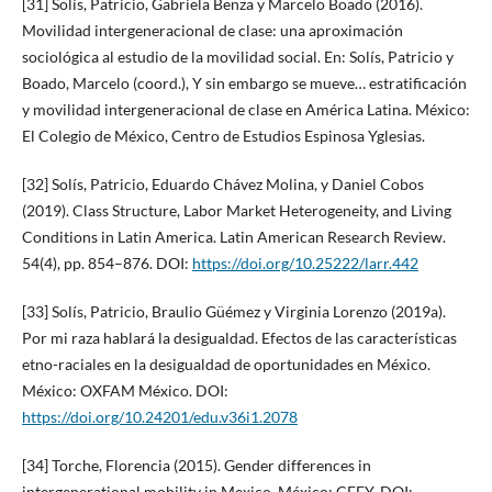
[31] Solís, Patricio, Gabriela Benza y Marcelo Boado (2016).
Movilidad intergeneracional de clase: una aproximación
sociológica al estudio de la movilidad social. En: Solís, Patricio y
Boado, Marcelo (coord.), Y sin embargo se mueve… estratificación
y movilidad intergeneracional de clase en América Latina. México:
El Colegio de México, Centro de Estudios Espinosa Yglesias.
[32] Solís, Patricio, Eduardo Chávez Molina, y Daniel Cobos
(2019). Class Structure, Labor Market Heterogeneity, and Living
Conditions in Latin America. Latin American Research Review.
54(4), pp. 854–876. DOI:
https://doi.org/10.25222/larr.442
[33] Solís, Patricio, Braulio Güémez y Virginia Lorenzo (2019a).
Por mi raza hablará la desigualdad. Efectos de las características
etno-raciales en la desigualdad de oportunidades en México.
México: OXFAM México. DOI:
https://doi.org/10.24201/edu.v36i1.2078
[34] Torche, Florencia (2015). Gender differences in
intergenerational mobility in Mexico. México: CEEY. DOI: