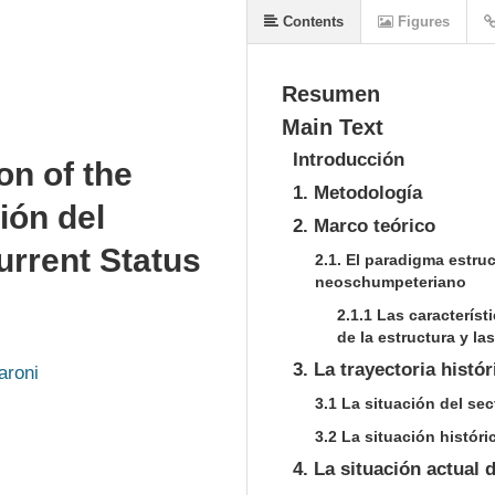
Contents
Figures
Resumen
Main Text
Introducción
on of the
1.
Metodología
ión del
2.
Marco teórico
urrent Status
2.1. El paradigma estr
neoschumpeteriano
2.1.1 Las característ
de la estructura y l
3.
La trayectoria histór
aroni
3.1 La situación del sec
3.2 La situación histór
4.
La situación actual 