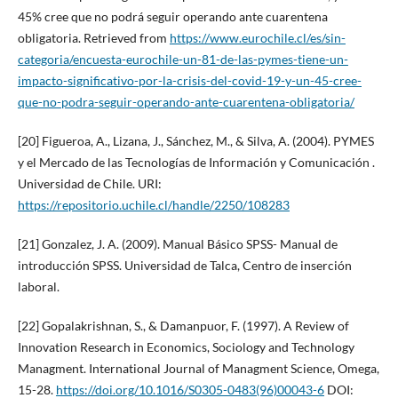
45% cree que no podrá seguir operando ante cuarentena
obligatoria. Retrieved from
https://www.eurochile.cl/es/sin-
categoria/encuesta-eurochile-un-81-de-las-pymes-tiene-un-
impacto-significativo-por-la-crisis-del-covid-19-y-un-45-cree-
que-no-podra-seguir-operando-ante-cuarentena-obligatoria/
[20] Figueroa, A., Lizana, J., Sánchez, M., & Silva, A. (2004). PYMES
y el Mercado de las Tecnologías de Información y Comunicación .
Universidad de Chile. URI:
https://repositorio.uchile.cl/handle/2250/108283
[21] Gonzalez, J. A. (2009). Manual Básico SPSS- Manual de
introducción SPSS. Universidad de Talca, Centro de inserción
laboral.
[22] Gopalakrishnan, S., & Damanpuor, F. (1997). A Review of
Innovation Research in Economics, Sociology and Technology
Managment. International Journal of Managment Science, Omega,
15-28.
https://doi.org/10.1016/S0305-0483(96)00043-6
DOI: