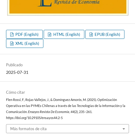
PDF (English)
HTML (English)
EPUB (English)
XML (English)
Publicado
2025-07-31
Cómo citar
Flen Rossi, F., Rojas-Vallejos, J., & Domínguez Amorós, M. (2025). Optimización
Operativa en las PYMEs Chilenas a través de las Tecnologías de la Información y la
Comunicación.
Ensayos Revista De Economía
,
44
(2), 235–261.
https://doi.org/10.29105/ensayos44.2-5
Más formatos de cita