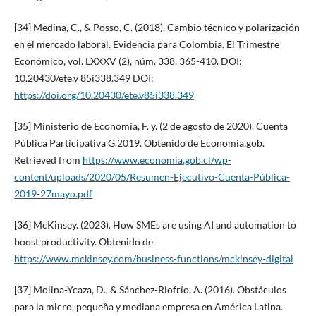
[34] Medina, C., & Posso, C. (2018). Cambio técnico y polarización
en el mercado laboral. Evidencia para Colombia. El Trimestre
Económico, vol. LXXXV (2), núm. 338, 365-410. DOI:
10.20430/ete.v 85i338.349 DOI:
https://doi.org/10.20430/ete.v85i338.349
[35] Ministerio de Economía, F. y. (2 de agosto de 2020). Cuenta
Pública Participativa G.2019. Obtenido de Economia.gob.
Retrieved from
https://www.economia.gob.cl/wp-
content/uploads/2020/05/Resumen-Ejecutivo-Cuenta-Pública-
2019-27mayo.pdf
[36] McKinsey. (2023). How SMEs are using AI and automation to
boost productivity. Obtenido de
https://www.mckinsey.com/business-functions/mckinsey-digital
[37] Molina-Ycaza, D., & Sánchez-Riofrío, A. (2016). Obstáculos
para la micro, pequeña y mediana empresa en América Latina.