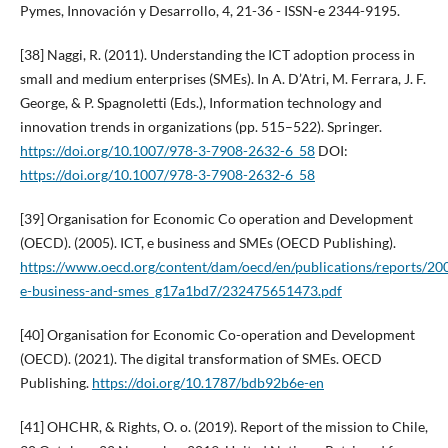
Pymes, Innovación y Desarrollo, 4, 21-36 - ISSN-e 2344-9195.
[38] Naggi, R. (2011). Understanding the ICT adoption process in
small and medium enterprises (SMEs). In A. D’Atri, M. Ferrara, J. F.
George, & P. Spagnoletti (Eds.), Information technology and
innovation trends in organizations (pp. 515–522). Springer.
https://doi.org/10.1007/978-3-7908-2632-6_58
DOI:
https://doi.org/10.1007/978-3-7908-2632-6_58
[39] Organisation for Economic Co operation and Development
(OECD). (2005). ICT, e business and SMEs (OECD Publishing).
https://www.oecd.org/content/dam/oecd/en/publications/reports/200
e-business-and-smes_g17a1bd7/232475651473.pdf
[40] Organisation for Economic Co-operation and Development
(OECD). (2021). The digital transformation of SMEs. OECD
Publishing.
https://doi.org/10.1787/bdb92b6e-en
[41] OHCHR, & Rights, O. o. (2019). Report of the mission to Chile,