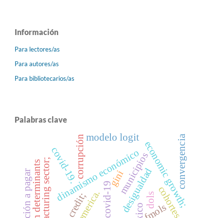
Información
Para lectores/as
Para autores/as
Para bibliotecarios/as
Palabras clave
modelo logit
convergencia
corrupción
economic growth;
covid-19.
dinamismo económico
municipios
manufacturing sector;
location determinants
desigualdad
disposición a pagar
gini
covid-19
cohortes
latin america.
bank credit;
dols
fmols
méxico