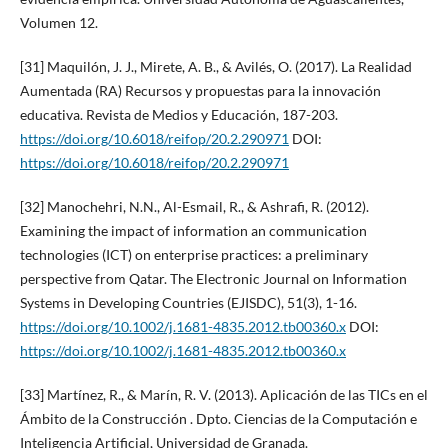
Volumen 12.
[31] Maquilón, J. J., Mirete, A. B., & Avilés, O. (2017). La Realidad
Aumentada (RA) Recursos y propuestas para la innovación
educativa. Revista de Medios y Educación, 187-203.
https://doi.org/10.6018/reifop/20.2.290971
DOI:
https://doi.org/10.6018/reifop/20.2.290971
[32] Manochehri, N.N., Al-Esmail, R., & Ashrafi, R. (2012).
Examining the impact of information an communication
technologies (ICT) on enterprise practices: a preliminary
perspective from Qatar. The Electronic Journal on Information
Systems in Developing Countries (EJISDC), 51(3), 1-16.
https://doi.org/10.1002/j.1681-4835.2012.tb00360.x
DOI:
https://doi.org/10.1002/j.1681-4835.2012.tb00360.x
[33] Martínez, R., & Marín, R. V. (2013). Aplicación de las TICs en el
Ámbito de la Construcción . Dpto. Ciencias de la Computación e
Inteligencia Artificial, Universidad de Granada.