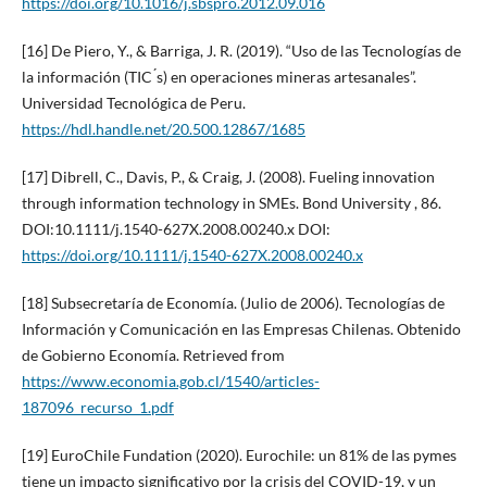
https://doi.org/10.1016/j.sbspro.2012.09.016
[16] De Piero, Y., & Barriga, J. R. (2019). “Uso de las Tecnologías de
la información (TIC ́s) en operaciones mineras artesanales”.
Universidad Tecnológica de Peru.
https://hdl.handle.net/20.500.12867/1685
[17] Dibrell, C., Davis, P., & Craig, J. (2008). Fueling innovation
through information technology in SMEs. Bond University , 86.
DOI:10.1111/j.1540-627X.2008.00240.x DOI:
https://doi.org/10.1111/j.1540-627X.2008.00240.x
[18] Subsecretaría de Economía. (Julio de 2006). Tecnologías de
Información y Comunicación en las Empresas Chilenas. Obtenido
de Gobierno Economía. Retrieved from
https://www.economia.gob.cl/1540/articles-
187096_recurso_1.pdf
[19] EuroChile Fundation (2020). Eurochile: un 81% de las pymes
tiene un impacto significativo por la crisis del COVID-19, y un