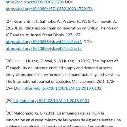
http://orcid.org/0000-0002-5706
DOI:
https://doi.org/10.1080/15710882.2020.1722176
[27] Kusmantini, T., Satmoko, A., Pratiwi, K. W., & Kurniawati, A.
(2020). Building supply chain collaboration on SMEs: The role of
ICT and trust. Jurnal Siasat Bisnis, 127-137.
https://doi.org/10.20885/jsb.vol24.iss2.art3
. DOI:
https://doi.org/10.20885/jsb.vol24.iss2.art3
[28] Liu, H., Huang, Q., Wei, S., & Huang, L. (2015). The impacts of
IT capability on internet-enabled supply and demand process
integration, and firm performance in manufacturing and services.
The International Journal of Logistics Management (26)1, 172-
194. DOI:
https://doi.org/10.1108/IJLM-11-2013-0132
[29]
http://doi.org/10.1108/IJLM-11-2013-0131
.
[30] Maldonado, G. G. (2011). La influencia de las TIC y la
innovación en el rendimineto de las pymes de Aguascalientes: una
evidencia empírica. Universidad Autónoma de Aguascalientes,