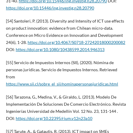
31-40.
https://doi.org/10.15446/ing.investig.n28.20790
DOI:
https://doi.org/10.15446/ing.investig.n28.20790
[54] Santoleri, P. (2013). Diversity and Intensity of ICT use effects
on product innovation: evidence from Chilean micro-data.
Conference on Micro Evidence on Innovation and Development
24(6), 1-28.
https://doi.org/10.4067/S0718-27242018000200082
DOI:
https://doi.org/10.1080/10438599.2014.946313
[55] Servicio de Impuestos Internos (SII), (2020). Nómina de
personas jurídicas. Servicio de Impuestos Internos. Retrieved
from
https://www.sii.cl/sobre_el_sii/nominapersonasjuridicas.html
[56] Tarazona, G., Medina, V., & Giraldo, L. (2013). Modelo De
Implementación De Soluciones De Comercio Electrónico. Revista
Ingenierías Universidad de Medellín Vol. 12 No. 23, 131-144 .
DOI:
https://doi.org/10.22395/rium.v12n23a10
[57] Tarute, A., & Gatautis, R. (2013). ICT impact on SMEs