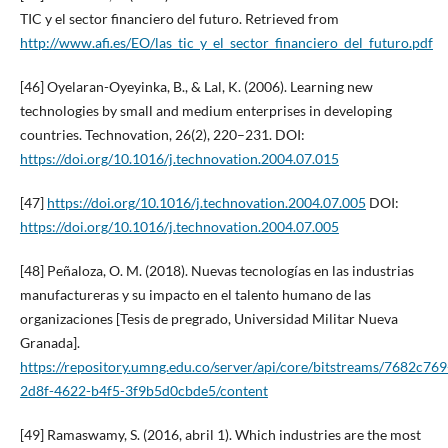
TIC y el sector financiero del futuro. Retrieved from
http://www.afi.es/EO/las_tic_y_el_sector_financiero_del_futuro.pdf
[46] Oyelaran-Oyeyinka, B., & Lal, K. (2006). Learning new
technologies by small and medium enterprises in developing
countries. Technovation, 26(2), 220–231. DOI:
https://doi.org/10.1016/j.technovation.2004.07.015
[47]
https://doi.org/10.1016/j.technovation.2004.07.005
DOI:
https://doi.org/10.1016/j.technovation.2004.07.005
[48] Peñaloza, O. M. (2018). Nuevas tecnologías en las industrias
manufactureras y su impacto en el talento humano de las
organizaciones [Tesis de pregrado, Universidad Militar Nueva
Granada].
https://repository.umng.edu.co/server/api/core/bitstreams/7682c769
2d8f-4622-b4f5-3f9b5d0cbde5/content
[49] Ramaswamy, S. (2016, abril 1). Which industries are the most