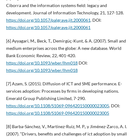
Ciborra and the information systems field: legacy and
development. Journal of Information Technology, 21, 127-128.
https://doi.org/10.1057/palgrave.jit.2000061
. DOI:
https://doi.org/10.1057/palgrave.jit.2000061
[6] Ayyagari, M., Beck, T., Demirgüç-Kunt, & A. (2007). Small and
medium enterprises across the globe: A new database. World
Bank Economic Review, 22, 401-420.
https://doi.org/10.1093/wber/lhm018
DOI:
https://doi.org/10.1093/wber/lhm018
[7] Azam, S. (2015). Diffusion of ICT and SME performance. E-
services adoption: Processes by firms in developing nations.
Emerald Group Publishing Limited, 7-290.
https://doi.org/10.1108/S1069-096420150000023005
. DOI:
https://doi.org/10.1108/S1069-096420150000023005
[8] Barba-Sánchez, V., Martínez-Ruiz, M. P., y Jiménez-Zarco, A. I.
(2007). “Drivers, benefits and challenges of ict adoption by small