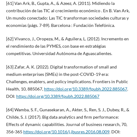
[61] Van Ark, B., Gupta, A., & Azeez, A. (2011). Midiendo la
contribución de las TIC al crecimiento económico . En B. Van Ark,
Un mundo conectado: Las TIC transforman sociedades culturas y
economías (págs. 7-89). Barcelona : Fundación Telefónica.
[62] Vivanco, J., Oropeza, M., & Aguilera, L. (2012). Incremento en
el rendimiento de las PYMES, con base en estratégias
competitivas. Universidad Autónoma de Aguascalientes.
[63] Zafar, A. K. (2022). Digital transformation of small and
medium enterprises (SMEs) in the post-COVID-19 era:
Challenges, enablers, and policy implications. Frontiers in Public
Health, 10, 885067,
https://doi.org/10.3389/fpubh.2022.885067
.
DOI:
https://doi.org/10.3389/fpubh.2022.885067
[64] Wamba, S. F., Gunasekaran, A., Akter, S., Ren, S. J., Dubey, R., &
Childe, S. J. (2017). Big data analytics and firm performance:
Effects of dynamic capabilities. Journal of business research, 70,
356-365
https://doi.org/10.1016/j.jbusres.2016.08.009
. DOI: