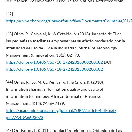
30 October–22 November 2019. United Nations. Retrieved from
[42]
https://www.ohchr.org/sites/default/files/Documents/Countries/CL/
[43] Oliva, R., Carvajal, K., & Cataldo, A. (2018). Impacto de TI en
las pequeñas y medianas empresas: ¿es su efecto moderado por la
intensidad de uso de TI de la industria? Journal of Technology
Management & Innovation, 13(2), 82–93.
https://doi.org/10.4067/S0718-27242018000200082
DOI:
https://doi.org/10.4067/S0718-27242018000200082
[44] Omar, R., Lo, M. C., Yen Sang, T., & Siron, R. (2010).
Information sharing, information quality and usage of
information technology. African Journal of Business
Management, 4(13), 2486–2499.
https://academicjournals.org/journal/AJBM/article-full-text-
pdf/7A4BA6623073
[45] Ontiveros, E. (2011). Fundación Telefónica. Obtenido de Las