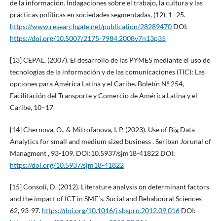
de la información. Indagaciones sobre el trabajo, la cultura y las
prácticas políticas en sociedades segmentadas, (12), 1–25.
https://www.researchgate.net/publication/28289470
DOI:
https://doi.org/10.5007/2175-7984.2008v7n13p35
[13] CEPAL. (2007). El desarrollo de las PYMES mediante el uso de
tecnologías de la información y de las comunicaciones (TIC): Las
opciones para América Latina y el Caribe. Boletín Nº 254,
Facilitación del Transporte y Comercio de América Latina y el
Caribe, 10–17
[14] Chernova, O., & Mitrofanova, I. P. (2023). Use of Big Data
Analytics for small and medium sized business . Seriban Jorunal of
Managment , 93-109. DOI:10.5937/sjm18-41822 DOI:
https://doi.org/10.5937/sjm18-41822
[15] Consoli, D. (2012). Literature analysis on determinant factors
and the impact of ICT in SME´s. Social and Behaboural Sciences
62, 93-97.
https://doi.org/10.1016/j.sbspro.2012.09.016
DOI: