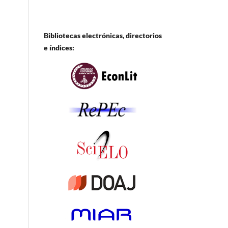
Bibliotecas electrónicas, directorios
e
índices: