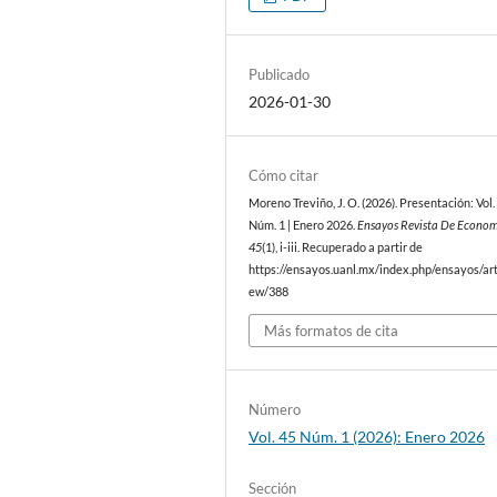
Publicado
2026-01-30
Cómo citar
Moreno Treviño, J. O. (2026). Presentación: Vol.
Núm. 1 | Enero 2026.
Ensayos Revista De Econo
45
(1), i-iii. Recuperado a partir de
https://ensayos.uanl.mx/index.php/ensayos/art
ew/388
Más formatos de cita
Número
Vol. 45 Núm. 1 (2026): Enero 2026
Sección