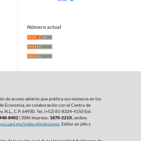
Número actual
ón de acceso abierto que publica sus números en los
 de Economía, en colaboración con el Centro de
 N.L., C.P. 64930. Tel. (+52) 81-8324-4150 Ext.
448-8402
| ISSN Impreso:
1870-221X
, ambos
ayos.uanl.mx/index.php/ensayos
. Editor en jefe y
ista de la revista ni el de la Universidad Autónoma de