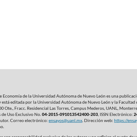
 de Economía de la Universidad Autónoma de Nuevo León es una publicaci
 y está editada por la Universidad Autónoma de Nuevo León y la Facultad
0 Ote., Fracc. Residencial Las Torres, Campus Mederos, UANL, Monterrey,
s de Uso Exclusivo No.
04-2015-091013542400-203
, ISSN Electrónico:
2
Autor. Correo electrónico:
ensayos@uanl.mx
. Dirección web:
https://ens
ño.
s son responsabilidad exclusiva de los autores y no reflejan el punto de v