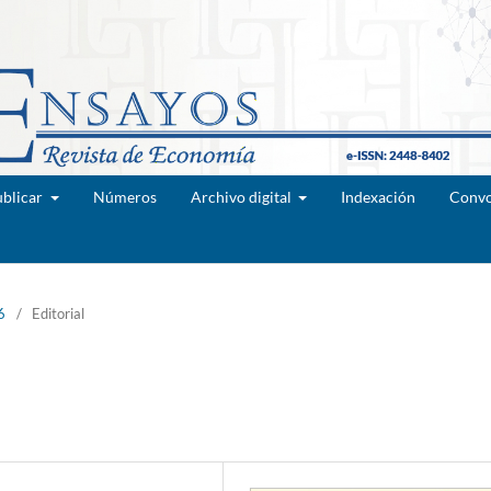
blicar
Números
Archivo digital
Indexación
Convo
6
/
Editorial