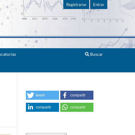
Registrarse
Entrar
catorias
Buscar
tweet
compartir
compartir
compartir