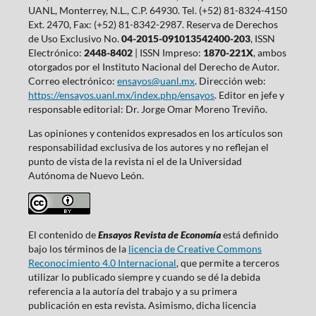
UANL, Monterrey, N.L., C.P. 64930. Tel. (+52) 81-8324-4150
Ext. 2470, Fax: (+52) 81-8342-2987. Reserva de Derechos
de Uso Exclusivo No.
04-2015-091013542400-203
, ISSN
Electrónico:
2448-8402
| ISSN Impreso:
1870-221X
, ambos
otorgados por el Instituto Nacional del Derecho de Autor.
Correo electrónico:
ensayos@uanl.mx
. Dirección web:
https://ensayos.uanl.mx/index.php/ensayos
. Editor en jefe y
responsable editorial: Dr. Jorge Omar Moreno Treviño.
Las opiniones y contenidos expresados en los artículos son
responsabilidad exclusiva de los autores y no reflejan el
punto de vista de la revista ni el de la Universidad
Autónoma de Nuevo León.
El contenido de
Ensayos Revista de Economía
está definido
bajo los términos de la
licencia de Creative Commons
Reconocimiento 4.0 Internacional
, que permite a terceros
utilizar lo publicado siempre y cuando se dé la debida
referencia a la autoría del trabajo y a su primera
publicación en esta revista. Asimismo, dicha licencia