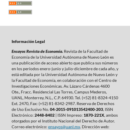
Información Legal
Ensayos Revista de Economía.
Revista de la Facultad de
Economía de la Universidad Autónoma de Nuevo León es
una publicación de acceso abierto que publica sus números
en los períodos enero-junio y julio-diciembre de cada año, y
está editada por la Universidad Autónoma de Nuevo León y
la Facultad de Economía, en colaboración con el Centro de
Investigaciones Económicas. Av. Lázaro Cárdenas 4600
Ote., Fracc. Residencial Las Torres, Campus Mederos,
UANL, Monterrey, N.L., C.P. 64930. Tel. (+52) 81-8324-4150
Ext. 2470, Fax: (+52) 81-8342-2987. Reserva de Derechos
de Uso Exclusivo No.
04-2015-091013542400-203
, ISSN
Electrónico:
2448-8402
| ISSN Impreso:
1870-221X
, ambos
otorgados por el Instituto Nacional del Derecho de Autor.
Correo electrónico:
ensayos@uanl.mx
. Dirección web: