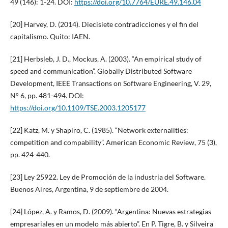
49 (146): 1-24. DOI:
https://doi.org/10.7764/EURE.49.146.04
[20] Harvey, D. (2014). Diecisiete contradicciones y el fin del
capitalismo. Quito: IAEN.
[21] Herbsleb, J. D., Mockus, A. (2003). “An empirical study of
speed and communication”. Globally Distributed Software
Development, IEEE Transactions on Software Engineering, V. 29,
N° 6, pp. 481-494. DOI:
https://doi.org/10.1109/TSE.2003.1205177
[22] Katz, M. y Shapiro, C. (1985). “Network externalities:
competition and compability”. American Economic Review, 75 (3),
pp. 424-440.
[23] Ley 25922. Ley de Promoción de la industria del Software.
Buenos Aires, Argentina, 9 de septiembre de 2004.
[24] López, A. y Ramos, D. (2009). “Argentina: Nuevas estrategias
empresariales en un modelo más abierto”. En P. Tigre, B. y Silveira