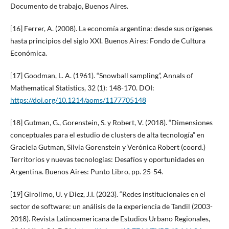
Documento de trabajo, Buenos Aires.
[16] Ferrer, A. (2008). La economía argentina: desde sus orígenes
hasta principios del siglo XXI. Buenos Aires: Fondo de Cultura
Económica.
[17] Goodman, L. A. (1961). “Snowball sampling”, Annals of
Mathematical Statistics, 32 (1): 148-170. DOI:
https://doi.org/10.1214/aoms/1177705148
[18] Gutman, G., Gorenstein, S. y Robert, V. (2018). “Dimensiones
conceptuales para el estudio de clusters de alta tecnología” en
Graciela Gutman, Silvia Gorenstein y Verónica Robert (coord.)
Territorios y nuevas tecnologías: Desafíos y oportunidades en
Argentina. Buenos Aires: Punto Libro, pp. 25-54.
[19] Girolimo, U. y Diez, J.I. (2023). “Redes institucionales en el
sector de software: un análisis de la experiencia de Tandil (2003-
2018). Revista Latinoamericana de Estudios Urbano Regionales,