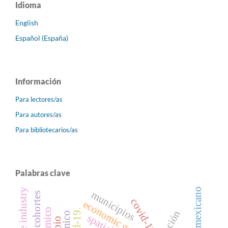
Idioma
English
Español (España)
Información
Para lectores/as
Para autores/as
Para bibliotecarios/as
Palabras clave
vino mexicano
municipios
cohortes
covid-19
economic growth;