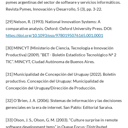
pymes argentinas del sector de software y servicios informáticos.
Revista Pymes, Innovación y Desarrollo, 5 (3), pp. 3-22.
[29] Nelson, R. (1993). National Innovation Systems: A
comparative analysis. Oxford: Oxford University Press. DOI:
https://doi.org/10.1093/oso/9780195076165.001.0001
[30] MINCYT (Ministerio de Ciencia, Tecnología e Innovación
Productiva) (2009). “BET - Boletín Estadístico Tecnológico Nª 2
TIC”. MINCYT, Ciudad Autónoma de Buenos Aires.
[31] Municipalidad de Concepción del Uruguay (2022). Boletín
productivo. Concepción del Uruguay: Municipalidad de
Concepción del Uruguay/Dirección de Producción.
[32] O´Brien, J. A. (2006). Sistemas de información y las decisiones
gerenciales en la era de internet. San Pablo: Editorial Saraiva.
[33] Olson, J. S., Olson, G. M. (2003). “Culture surprise in remote
software development tems” in Queue Focus: Distributed