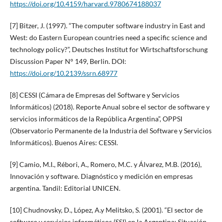
https://doi.org/10.4159/harvard.9780674188037
[7] Bitzer, J. (1997). “The computer software industry in East and
West: do Eastern European countries need a specific science and
technology policy?”, Deutsches Institut for Wirtschaftsforschung
Discussion Paper N° 149, Berlin. DOI:
https://doi.org/10.2139/ssrn.68977
[8] CESSI (Cámara de Empresas del Software y Servicios
Informáticos) (2018). Reporte Anual sobre el sector de software y
servicios informáticos de la República Argentina”, OPPSI
(Observatorio Permanente de la Industria del Software y Servicios
Informáticos). Buenos Aires: CESSI.
[9] Camio, M.I., Rébori, A., Romero, M.C. y Álvarez, M.B. (2016),
Innovación y software. Diagnóstico y medición en empresas
argentina. Tandil: Editorial UNICEN.
[10] Chudnovsky, D., López, A.y Melitsko, S. (2001). “El sector de
software y servicios informáticos (SSI) en la Argentina: Situación