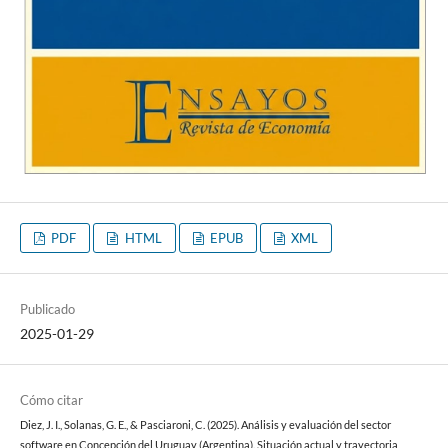
PDF
HTML
EPUB
XML
Publicado
2025-01-29
Cómo citar
Diez, J. I., Solanas, G. E., & Pasciaroni, C. (2025). Análisis y evaluación del sector
software en Concepción del Uruguay (Argentina). Situación actual y trayectoria