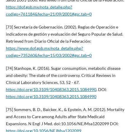
https://dof.gob.mx/nota_detalle.php?
codigo=761184&fecha=21/09/2001#gsc.tab=0
[73] Secretaría de Gobernación. (2002). Reglas de Operación e
indicadores de gestión y evaluación del Seguro Popular de Salud.
Retrieved from Diario Oficial de la Federación:
https://www.dof.gob.mx/nota_detalle.php?
codigo=735260&fecha=15/03/2002#gsc.tab=0
[74] Stanhope, K. (2016). Sugar consumption, metabolic disease
and obesity: The state of the controversy. Critical Reviews in
Clinical Laboratory Sciences, 53, 52 - 67.
https://doi.org/10.3109/10408363.2015.1084990
. DOI:
https://doi.org/10.3109/10408363.2015.1084990
[75] Sommers, B. D., Baicker, K., & Epstein, A. M. (2012). Mortality
and Access to Care among Adults after State Medicaid
Expansions. N Engl J Med. doi:10.1056/NEJMsa1202099 DOI:
https://doi.org/10.1056/NEJMsa1202099