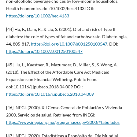
non-alcoholic beverage choices by low-income households.
Health Economics. doi:10.1002/hec.4133 DOI:
https://doi.org/10.1002/hec.4133
[44] Hu, F., Dam, R., & Liu, S. (2001). Diet and risk of Type II
diabetes: the role of types of fat and carbohydrate. Diabetologia,
44, 805-817.
https://doi.org/10.1007/s001250100547
. DOI:
https://doi.org/10.1007/s001250100547
[45] Hu, L., Kaestner, R., Mazumder, B., Miller, S., & Wong, A.
(2018). The Effect of the Affordable Care Act Medicaid
Expansions on Financial Wellbeing. Public Econ.
doi:10.1016/j.jpubeco.2018.04.009 DOI:
https://doi.org/10.1016/j.jpubeco.2018.04.009
[46] INEGI. (2000). XII Censo General de Población y Vivienda
2000, Servicios de salud. Retrieved from INEGI:
https://www.inegi.org.mx/programas/ccpv/2000/#tabulados
[47] INEGI. (2020). Estadísticas a Propósito del Día Mundial