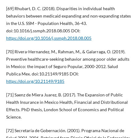
[69] Rhubart, D. C. (2018). Disparities in individual health
behaviors between medicaid expanding and non-expanding states
in the U.S. SSM - Population Health, 36-43.
doi:10.1016/j.ssmph.2018.08.005 DOI:
https://doi.org/10.1016/j.ssmph.2018.08.005
[70] Rivera-Hernandez, M., Rahman, M., & Galarraga, O. (2019).
Preventive healthcare-seeking behavior among poor older adults
in Mexico: the impact of Seguro Popular, 2000-2012. Salud
Publica Mex. doi:10.21149/9185 DOI:
https://doi.org/10.21149/9185
[71] Saenz de Miera Juarez, B. (2017). The Expansion of Public
Health Insurance in Mexico Health, Financial and Distributional
Effects. PhD thesis, London School of Economics and Political
Science.
[72] Secretaría de Gobernación. (2001). Programa Nacional de
Salud 2001-2006. Retrieved from Diario Oficial de la Federación: