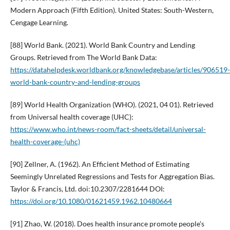
Modern Approach (Fifth Edition). United States: South-Western,
Cengage Learning.
[88] World Bank. (2021). World Bank Country and Lending
Groups. Retrieved from The World Bank Data:
https://datahelpdesk.worldbank.org/knowledgebase/articles/906519-
world-bank-country-and-lending-groups
[89] World Health Organization (WHO). (2021, 04 01). Retrieved
from Universal health coverage (UHC):
https://www.who.int/news-room/fact-sheets/detail/universal-
health-coverage-(uhc)
[90] Zellner, A. (1962). An Efficient Method of Estimating
Seemingly Unrelated Regressions and Tests for Aggregation Bias.
Taylor & Francis, Ltd. doi:10.2307/2281644 DOI:
https://doi.org/10.1080/01621459.1962.10480664
[91] Zhao, W. (2018). Does health insurance promote people's