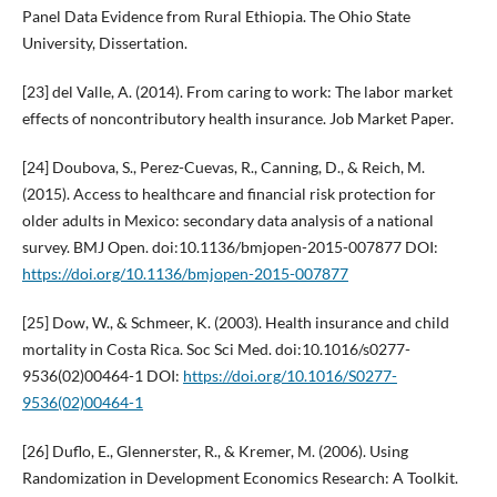
Panel Data Evidence from Rural Ethiopia. The Ohio State
University, Dissertation.
[23] del Valle, A. (2014). From caring to work: The labor market
effects of noncontributory health insurance. Job Market Paper.
[24] Doubova, S., Perez-Cuevas, R., Canning, D., & Reich, M.
(2015). Access to healthcare and financial risk protection for
older adults in Mexico: secondary data analysis of a national
survey. BMJ Open. doi:10.1136/bmjopen-2015-007877 DOI:
https://doi.org/10.1136/bmjopen-2015-007877
[25] Dow, W., & Schmeer, K. (2003). Health insurance and child
mortality in Costa Rica. Soc Sci Med. doi:10.1016/s0277-
9536(02)00464-1 DOI:
https://doi.org/10.1016/S0277-
9536(02)00464-1
[26] Duflo, E., Glennerster, R., & Kremer, M. (2006). Using
Randomization in Development Economics Research: A Toolkit.