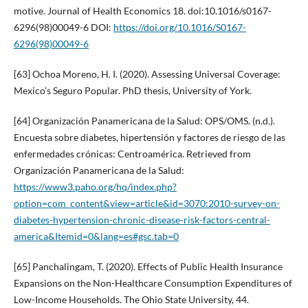
motive. Journal of Health Economics 18. doi:10.1016/s0167-
6296(98)00049-6 DOI:
https://doi.org/10.1016/S0167-
6296(98)00049-6
[63] Ochoa Moreno, H. I. (2020). Assessing Universal Coverage:
Mexico’s Seguro Popular. PhD thesis, University of York.
[64] Organización Panamericana de la Salud: OPS/OMS. (n.d.).
Encuesta sobre diabetes, hipertensión y factores de riesgo de las
enfermedades crónicas: Centroamérica. Retrieved from
Organización Panamericana de la Salud:
https://www3.paho.org/hq/index.php?
option=com_content&view=article&id=3070:2010-survey-on-
diabetes-hypertension-chronic-disease-risk-factors-central-
america&Itemid=0&lang=es#gsc.tab=0
[65] Panchalingam, T. (2020). Effects of Public Health Insurance
Expansions on the Non-Healthcare Consumption Expenditures of
Low-Income Households. The Ohio State University, 44.