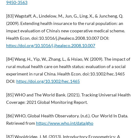
9450-3563
[83] Wagstaff, A., Lindelow, M., Jun, G., Ling, X., & Juncheng, Q.
(2009). Extending health insurance to the rural population: an
impact evaluation of China's new cooperative medical scheme.
Health Econ. doi:10.1016/j.jhealeco.2008.10.007 DOI:
https://doi.org/10.1016/j.jhealeco.2008.10.007
[84] Wang, H., Yip, W., Zhang, L., & Hsiao, W. (2009). The impact of
rural mutual health care on health status: evaluation of a social
experiment in rural China. Health Econ. doi:10.1002/hec.1465
DOI:
https://doi.org/10.1002/hec.1465
[85] WHO and The World Bank. (2021). Tracking Universal Health
Coverage: 2021 Global Monitoring Report.
[86] WHO, Global Health Observatory. (n.d.). Our World In Data.
Retrieved from
https://www.who.int/data/gho
[87] Wooldridge, J. M. (2013). Introductory Econometrics: A