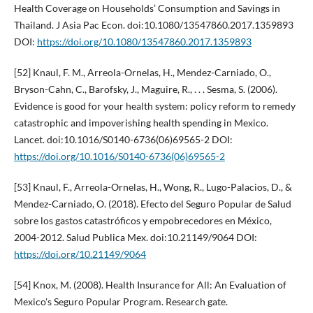
Health Coverage on Households’ Consumption and Savings in
Thailand. J Asia Pac Econ. doi:10.1080/13547860.2017.1359893
DOI:
https://doi.org/10.1080/13547860.2017.1359893
[52] Knaul, F. M., Arreola-Ornelas, H., Mendez-Carniado, O.,
Bryson-Cahn, C., Barofsky, J., Maguire, R., . . . Sesma, S. (2006).
Evidence is good for your health system: policy reform to remedy
catastrophic and impoverishing health spending in Mexico.
Lancet. doi:10.1016/S0140-6736(06)69565-2 DOI:
https://doi.org/10.1016/S0140-6736(06)69565-2
[53] Knaul, F., Arreola-Ornelas, H., Wong, R., Lugo-Palacios, D., &
Mendez-Carniado, O. (2018). Efecto del Seguro Popular de Salud
sobre los gastos catastróficos y empobrecedores en México,
2004-2012. Salud Publica Mex. doi:10.21149/9064 DOI:
https://doi.org/10.21149/9064
[54] Knox, M. (2008). Health Insurance for All: An Evaluation of
Mexico's Seguro Popular Program. Research gate.