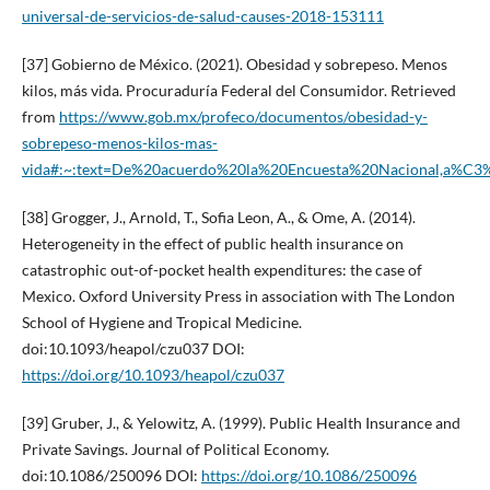
universal-de-servicios-de-salud-causes-2018-153111
[37] Gobierno de México. (2021). Obesidad y sobrepeso. Menos
kilos, más vida. Procuraduría Federal del Consumidor. Retrieved
from
https://www.gob.mx/profeco/documentos/obesidad-y-
sobrepeso-menos-kilos-mas-
vida#:~:text=De%20acuerdo%20la%20Encuesta%20Nacional,a%
[38] Grogger, J., Arnold, T., Sofia Leon, A., & Ome, A. (2014).
Heterogeneity in the effect of public health insurance on
catastrophic out-of-pocket health expenditures: the case of
Mexico. Oxford University Press in association with The London
School of Hygiene and Tropical Medicine.
doi:10.1093/heapol/czu037 DOI:
https://doi.org/10.1093/heapol/czu037
[39] Gruber, J., & Yelowitz, A. (1999). Public Health Insurance and
Private Savings. Journal of Political Economy.
doi:10.1086/250096 DOI:
https://doi.org/10.1086/250096