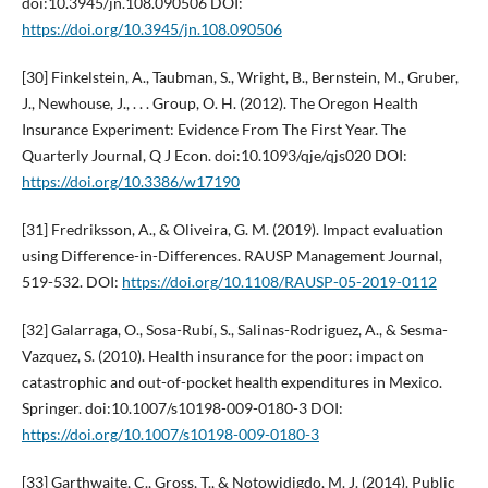
doi:10.3945/jn.108.090506 DOI:
https://doi.org/10.3945/jn.108.090506
[30] Finkelstein, A., Taubman, S., Wright, B., Bernstein, M., Gruber,
J., Newhouse, J., . . . Group, O. H. (2012). The Oregon Health
Insurance Experiment: Evidence From The First Year. The
Quarterly Journal, Q J Econ. doi:10.1093/qje/qjs020 DOI:
https://doi.org/10.3386/w17190
[31] Fredriksson, A., & Oliveira, G. M. (2019). Impact evaluation
using Difference-in-Differences. RAUSP Management Journal,
519-532. DOI:
https://doi.org/10.1108/RAUSP-05-2019-0112
[32] Galarraga, O., Sosa-Rubí, S., Salinas-Rodriguez, A., & Sesma-
Vazquez, S. (2010). Health insurance for the poor: impact on
catastrophic and out-of-pocket health expenditures in Mexico.
Springer. doi:10.1007/s10198-009-0180-3 DOI:
https://doi.org/10.1007/s10198-009-0180-3
[33] Garthwaite, C., Gross, T., & Notowidigdo, M. J. (2014). Public