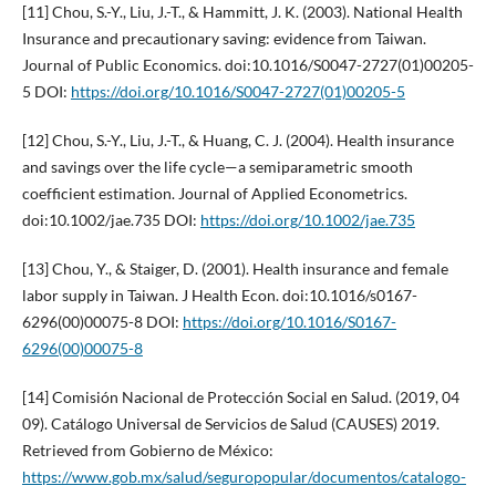
[11] Chou, S.-Y., Liu, J.-T., & Hammitt, J. K. (2003). National Health
Insurance and precautionary saving: evidence from Taiwan.
Journal of Public Economics. doi:10.1016/S0047-2727(01)00205-
5 DOI:
https://doi.org/10.1016/S0047-2727(01)00205-5
[12] Chou, S.-Y., Liu, J.-T., & Huang, C. J. (2004). Health insurance
and savings over the life cycle—a semiparametric smooth
coefficient estimation. Journal of Applied Econometrics.
doi:10.1002/jae.735 DOI:
https://doi.org/10.1002/jae.735
[13] Chou, Y., & Staiger, D. (2001). Health insurance and female
labor supply in Taiwan. J Health Econ. doi:10.1016/s0167-
6296(00)00075-8 DOI:
https://doi.org/10.1016/S0167-
6296(00)00075-8
[14] Comisión Nacional de Protección Social en Salud. (2019, 04
09). Catálogo Universal de Servicios de Salud (CAUSES) 2019.
Retrieved from Gobierno de México:
https://www.gob.mx/salud/seguropopular/documentos/catalogo-