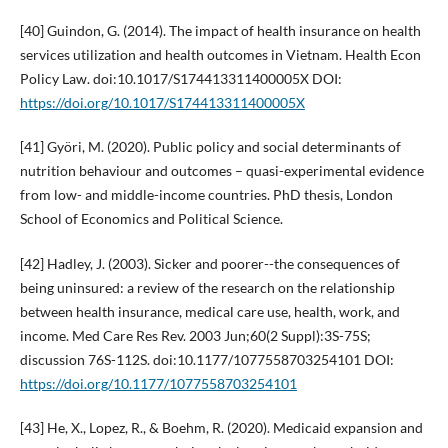
[40] Guindon, G. (2014). The impact of health insurance on health
services utilization and health outcomes in Vietnam. Health Econ
Policy Law. doi:10.1017/S174413311400005X DOI:
https://doi.org/10.1017/S174413311400005X
[41] Györi, M. (2020). Public policy and social determinants of
nutrition behaviour and outcomes – quasi-experimental evidence
from low- and middle-income countries. PhD thesis, London
School of Economics and Political Science.
[42] Hadley, J. (2003). Sicker and poorer--the consequences of
being uninsured: a review of the research on the relationship
between health insurance, medical care use, health, work, and
income. Med Care Res Rev. 2003 Jun;60(2 Suppl):3S-75S;
discussion 76S-112S. doi:10.1177/1077558703254101 DOI:
https://doi.org/10.1177/1077558703254101
[43] He, X., Lopez, R., & Boehm, R. (2020). Medicaid expansion and