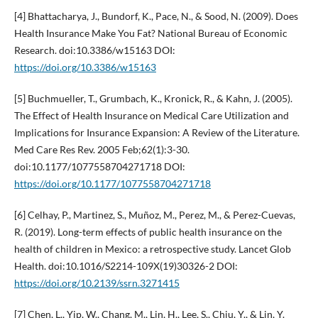
[4] Bhattacharya, J., Bundorf, K., Pace, N., & Sood, N. (2009). Does
Health Insurance Make You Fat? National Bureau of Economic
Research. doi:10.3386/w15163 DOI:
https://doi.org/10.3386/w15163
[5] Buchmueller, T., Grumbach, K., Kronick, R., & Kahn, J. (2005).
The Effect of Health Insurance on Medical Care Utilization and
Implications for Insurance Expansion: A Review of the Literature.
Med Care Res Rev. 2005 Feb;62(1):3-30.
doi:10.1177/1077558704271718 DOI:
https://doi.org/10.1177/1077558704271718
[6] Celhay, P., Martinez, S., Muñoz, M., Perez, M., & Perez-Cuevas,
R. (2019). Long-term effects of public health insurance on the
health of children in Mexico: a retrospective study. Lancet Glob
Health. doi:10.1016/S2214-109X(19)30326-2 DOI:
https://doi.org/10.2139/ssrn.3271415
[7] Chen, L., Yip, W., Chang, M., Lin, H., Lee, S., Chiu, Y., & Lin, Y.