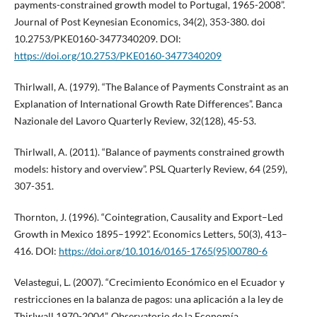
payments-constrained growth model to Portugal, 1965-2008”.
Journal of Post Keynesian Economics, 34(2), 353-380. doi
10.2753/PKE0160-3477340209. DOI:
https://doi.org/10.2753/PKE0160-3477340209
Thirlwall, A. (1979). “The Balance of Payments Constraint as an
Explanation of International Growth Rate Differences”. Banca
Nazionale del Lavoro Quarterly Review, 32(128), 45-53.
Thirlwall, A. (2011). “Balance of payments constrained growth
models: history and overview”. PSL Quarterly Review, 64 (259),
307-351.
Thornton, J. (1996). “Cointegration, Causality and Export–Led
Growth in Mexico 1895–1992”. Economics Letters, 50(3), 413–
416. DOI:
https://doi.org/10.1016/0165-1765(95)00780-6
Velastegui, L. (2007). “Crecimiento Económico en el Ecuador y
restricciones en la balanza de pagos: una aplicación a la ley de
Thirlwall 1970-2004”. Observatorio de la Economía