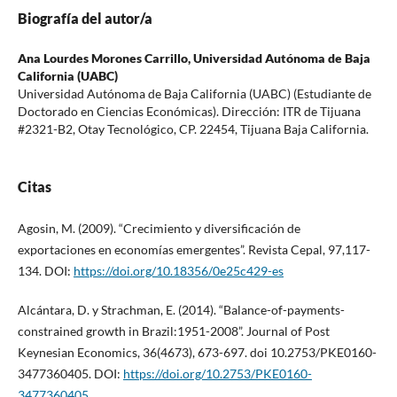
Biografía del autor/a
Ana Lourdes Morones Carrillo,
Universidad Autónoma de Baja
California (UABC)
Universidad Autónoma de Baja California (UABC) (Estudiante de
Doctorado en Ciencias Económicas). Dirección: ITR de Tijuana
#2321-B2, Otay Tecnológico, CP. 22454, Tijuana Baja California.
Citas
Agosin, M. (2009). “Crecimiento y diversificación de
exportaciones en economías emergentes”. Revista Cepal, 97,117-
134. DOI:
https://doi.org/10.18356/0e25c429-es
Alcántara, D. y Strachman, E. (2014). “Balance-of-payments-
constrained growth in Brazil:1951-2008”. Journal of Post
Keynesian Economics, 36(4673), 673-697. doi 10.2753/PKE0160-
3477360405. DOI:
https://doi.org/10.2753/PKE0160-
3477360405