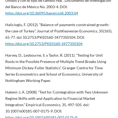
Unidos y con el tipo de cambio real”. Documento de investigación
del Banco de México No. 2003-4. DOI:
https://doi.org/10.36095/banxico/di.2003.04
Halicioglu, F. (2012). “Balance-of-payments constrained growth:
the case of Turkey”. Journal of PostKeynesian Economics, 35(165),
65-77. doi 10.2753/PKE0160-3477350104. DOI:
https://doi.org/10.2753/PKE0160-3477350104
Harvey, D., Leybourne, S. y Taylor, R. (2011). “Testing for Unit
Roots in the Possible Presence of Multiple Trend Breaks Using
Minimum Dickey-Fuller Statistics”. Granger Centre for Time
Series Econometrics and School of Economics, University of
Nottingham Working Paper.
Hatemi-J, A. (2008). “Test for Cointegration with Two Unknown
Regime Shifts with and Application to Financial Market
Integration.” Empirical Economics, 35, 497-505. doi:
10.1007/s00181-007-0175-9. DOI:
https://doi.org/10.1007/s00181-007-0175-9