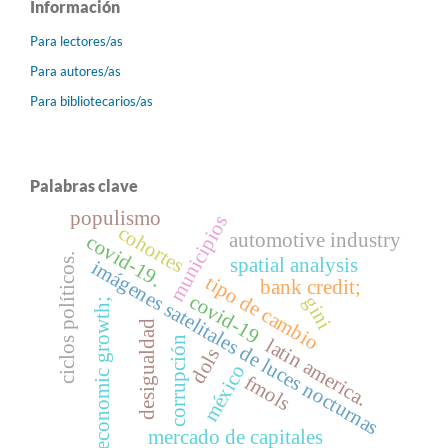
Información
Para lectores/as
Para autores/as
Para bibliotecarios/as
Palabras clave
populismo
municipios
cohortes
automotive industry
covid-19.
ciclos políticos.
spatial analysis
imágenes satelitales de luces nocturnas
tipo de cambio
bank credit;
covid-19
gini
economic growth;
desigualdad
corrupción
latin america.
dols
méxico
fmols
mercado de capitales