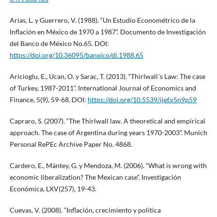
Arias, L. y Guerrero, V. (1988). “Un Estudio Econométrico de la
Inflación en México de 1970 a 1987”. Documento de Investigación
del Banco de México No.65. DOI:
https://doi.org/10.36095/banxico/di.1988.65
Aricioglu, E., Ucan, O. y Sarac, T. (2013). “Thirlwall´s Law: The case
of Turkey, 1987-2011”. International Journal of Economics and
Finance, 5(9), 59-68. DOI:
https://doi.org/10.5539/ijef.v5n9p59
Capraro, S. (2007). “The Thirlwall law. A theoretical and empirical
approach. The case of Argentina during years 1970-2003”. Munich
Personal RePEc Archive Paper No. 4868.
Cardero, E., Mántey, G. y Mendoza, M. (2006). “What is wrong with
economic liberalization? The Mexican case”. Investigación
Económica, LXV(257), 19-43.
Cuevas, V. (2008). “Inflación, crecimiento y política