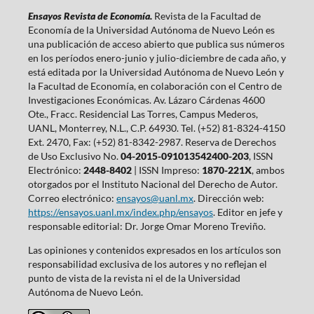
Ensayos Revista de Economía.
Revista de la Facultad de
Economía de la Universidad Autónoma de Nuevo León es
una publicación de acceso abierto que publica sus números
en los períodos enero-junio y julio-diciembre de cada año, y
está editada por la Universidad Autónoma de Nuevo León y
la Facultad de Economía, en colaboración con el Centro de
Investigaciones Económicas. Av. Lázaro Cárdenas 4600
Ote., Fracc. Residencial Las Torres, Campus Mederos,
UANL, Monterrey, N.L., C.P. 64930. Tel. (+52) 81-8324-4150
Ext. 2470, Fax: (+52) 81-8342-2987. Reserva de Derechos
de Uso Exclusivo No.
04-2015-091013542400-203
, ISSN
Electrónico:
2448-8402
| ISSN Impreso:
1870-221X
, ambos
otorgados por el Instituto Nacional del Derecho de Autor.
Correo electrónico:
ensayos@uanl.mx
. Dirección web:
https://ensayos.uanl.mx/index.php/ensayos
. Editor en jefe y
responsable editorial: Dr. Jorge Omar Moreno Treviño.
Las opiniones y contenidos expresados en los artículos son
responsabilidad exclusiva de los autores y no reflejan el
punto de vista de la revista ni el de la Universidad
Autónoma de Nuevo León.