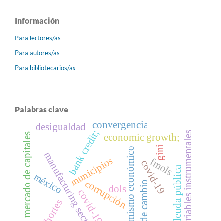
Información
Para lectores/as
Para autores/as
Para bibliotecarios/as
Palabras clave
convergencia
desigualdad
bank credit;
variables instrumentales
mercado de capitales
economic growth;
gini
dinamismo económico
manufacturing sector;
municipios
fmols
covid-19
deuda pública
méxico
corrupción
tipo de cambio
dols
covid-19.
cohortes