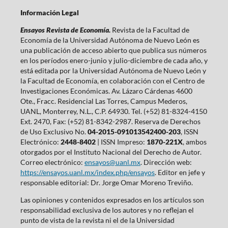
Información Legal
Ensayos Revista de Economía.
Revista de la Facultad de
Economía de la Universidad Autónoma de Nuevo León es
una publicación de acceso abierto que publica sus números
en los períodos enero-junio y julio-diciembre de cada año, y
está editada por la Universidad Autónoma de Nuevo León y
la Facultad de Economía, en colaboración con el Centro de
Investigaciones Económicas. Av. Lázaro Cárdenas 4600
Ote., Fracc. Residencial Las Torres, Campus Mederos,
UANL, Monterrey, N.L., C.P. 64930. Tel. (+52) 81-8324-4150
Ext. 2470, Fax: (+52) 81-8342-2987. Reserva de Derechos
de Uso Exclusivo No.
04-2015-091013542400-203
, ISSN
Electrónico:
2448-8402
| ISSN Impreso:
1870-221X
, ambos
otorgados por el Instituto Nacional del Derecho de Autor.
Correo electrónico:
ensayos@uanl.mx
. Dirección web:
https://ensayos.uanl.mx/index.php/ensayos
. Editor en jefe y
responsable editorial: Dr. Jorge Omar Moreno Treviño.
Las opiniones y contenidos expresados en los artículos son
responsabilidad exclusiva de los autores y no reflejan el
punto de vista de la revista ni el de la Universidad