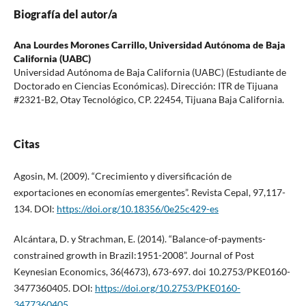
Biografía del autor/a
Ana Lourdes Morones Carrillo,
Universidad Autónoma de Baja
California (UABC)
Universidad Autónoma de Baja California (UABC) (Estudiante de
Doctorado en Ciencias Económicas). Dirección: ITR de Tijuana
#2321-B2, Otay Tecnológico, CP. 22454, Tijuana Baja California.
Citas
Agosin, M. (2009). “Crecimiento y diversificación de
exportaciones en economías emergentes”. Revista Cepal, 97,117-
134. DOI:
https://doi.org/10.18356/0e25c429-es
Alcántara, D. y Strachman, E. (2014). “Balance-of-payments-
constrained growth in Brazil:1951-2008”. Journal of Post
Keynesian Economics, 36(4673), 673-697. doi 10.2753/PKE0160-
3477360405. DOI:
https://doi.org/10.2753/PKE0160-
3477360405