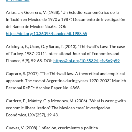
Arias, L. y Guerrero, V. (1988). “Un Estudio Econométrico de la
Inflación en México de 1970 a 1987”. Documento de Investigación
del Banco de México No.65. DOI:
https://doi.org/10.36095/banxico/di.1988.65
Aricioglu, E., Ucan, O. y Sarac, T. (2013). “Thirlwall´s Law: The case
of Turkey, 1987-2011”. International Journal of Economics and
Finance, 5(9), 59-68. DOI:
https://doi.org/10.5539/ijef.v5n9p59
Capraro, S. (2007). “The Thirlwall law. A theoretical and empirical
approach. The case of Argentina during years 1970-2003”. Munich
Personal RePEc Archive Paper No. 4868.
Cardero, E., Mántey, G. y Mendoza, M. (2006). “What is wrong with
economic liberalization? The Mexican case”. Investigación
Económica, LXV(257), 19-43.
Cuevas, V. (2008). “Inflación, crecimiento y política