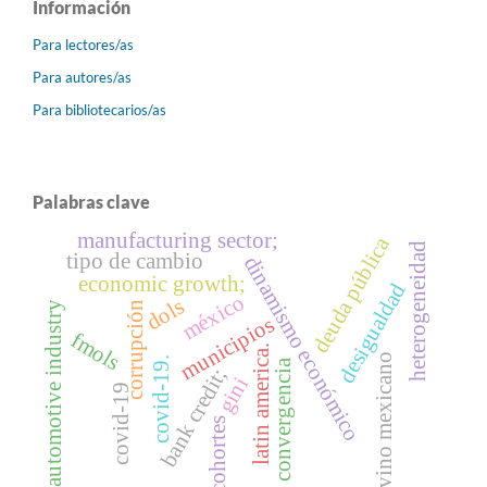
Información
Para lectores/as
Para autores/as
Para bibliotecarios/as
Palabras clave
manufacturing sector;
deuda pública
heterogeneidad
tipo de cambio
dinamismo económico
economic growth;
desigualdad
méxico
dols
corrupción
automotive industry
municipios
fmols
latin america.
vino mexicano
covid-19.
convergencia
bank credit;
gini
covid-19
cohortes