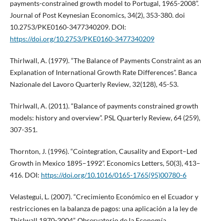
payments-constrained growth model to Portugal, 1965-2008”.
Journal of Post Keynesian Economics, 34(2), 353-380. doi
10.2753/PKE0160-3477340209. DOI:
https://doi.org/10.2753/PKE0160-3477340209
Thirlwall, A. (1979). “The Balance of Payments Constraint as an
Explanation of International Growth Rate Differences”. Banca
Nazionale del Lavoro Quarterly Review, 32(128), 45-53.
Thirlwall, A. (2011). “Balance of payments constrained growth
models: history and overview”. PSL Quarterly Review, 64 (259),
307-351.
Thornton, J. (1996). “Cointegration, Causality and Export–Led
Growth in Mexico 1895–1992”. Economics Letters, 50(3), 413–
416. DOI:
https://doi.org/10.1016/0165-1765(95)00780-6
Velastegui, L. (2007). “Crecimiento Económico en el Ecuador y
restricciones en la balanza de pagos: una aplicación a la ley de
Thirlwall 1970-2004”. Observatorio de la Economía