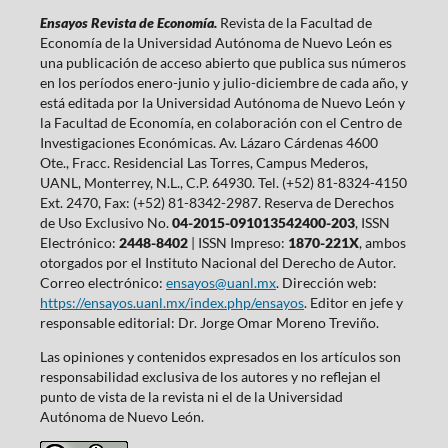
Ensayos Revista de Economía.
Revista de la Facultad de
Economía de la Universidad Autónoma de Nuevo León es
una publicación de acceso abierto que publica sus números
en los períodos enero-junio y julio-diciembre de cada año, y
está editada por la Universidad Autónoma de Nuevo León y
la Facultad de Economía, en colaboración con el Centro de
Investigaciones Económicas. Av. Lázaro Cárdenas 4600
Ote., Fracc. Residencial Las Torres, Campus Mederos,
UANL, Monterrey, N.L., C.P. 64930. Tel. (+52) 81-8324-4150
Ext. 2470, Fax: (+52) 81-8342-2987. Reserva de Derechos
de Uso Exclusivo No.
04-2015-091013542400-203
, ISSN
Electrónico:
2448-8402
| ISSN Impreso:
1870-221X
, ambos
otorgados por el Instituto Nacional del Derecho de Autor.
Correo electrónico:
ensayos@uanl.mx
. Dirección web:
https://ensayos.uanl.mx/index.php/ensayos
. Editor en jefe y
responsable editorial: Dr. Jorge Omar Moreno Treviño.
Las opiniones y contenidos expresados en los artículos son
responsabilidad exclusiva de los autores y no reflejan el
punto de vista de la revista ni el de la Universidad
Autónoma de Nuevo León.