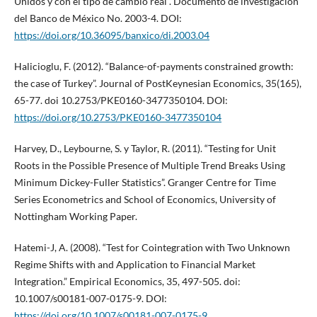
Unidos y con el tipo de cambio real”. Documento de investigación
del Banco de México No. 2003-4. DOI:
https://doi.org/10.36095/banxico/di.2003.04
Halicioglu, F. (2012). “Balance-of-payments constrained growth:
the case of Turkey”. Journal of PostKeynesian Economics, 35(165),
65-77. doi 10.2753/PKE0160-3477350104. DOI:
https://doi.org/10.2753/PKE0160-3477350104
Harvey, D., Leybourne, S. y Taylor, R. (2011). “Testing for Unit
Roots in the Possible Presence of Multiple Trend Breaks Using
Minimum Dickey-Fuller Statistics”. Granger Centre for Time
Series Econometrics and School of Economics, University of
Nottingham Working Paper.
Hatemi-J, A. (2008). “Test for Cointegration with Two Unknown
Regime Shifts with and Application to Financial Market
Integration.” Empirical Economics, 35, 497-505. doi:
10.1007/s00181-007-0175-9. DOI:
https://doi.org/10.1007/s00181-007-0175-9