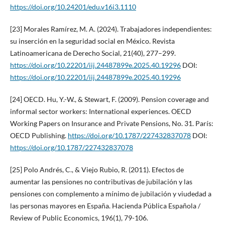
https://doi.org/10.24201/edu.v16i3.1110
[23] Morales Ramírez, M. A. (2024). Trabajadores independientes:
su inserción en la seguridad social en México. Revista
Latinoamericana de Derecho Social, 21(40), 277–299.
https://doi.org/10.22201/iij.24487899e.2025.40.19296
DOI:
https://doi.org/10.22201/iij.24487899e.2025.40.19296
[24] OECD. Hu, Y.-W., & Stewart, F. (2009). Pension coverage and
informal sector workers: International experiences. OECD
Working Papers on Insurance and Private Pensions, No. 31. París:
OECD Publishing.
https://doi.org/10.1787/227432837078
DOI:
https://doi.org/10.1787/227432837078
[25] Polo Andrés, C., & Viejo Rubio, R. (2011). Efectos de
aumentar las pensiones no contributivas de jubilación y las
pensiones con complemento a mínimo de jubilación y viudedad a
las personas mayores en España. Hacienda Pública Española /
Review of Public Economics, 196(1), 79-106.