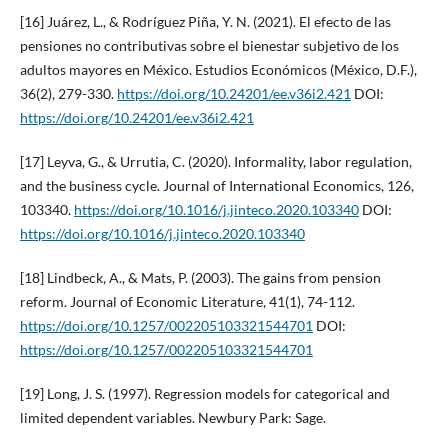
[16] Juárez, L., & Rodríguez Piña, Y. N. (2021). El efecto de las
pensiones no contributivas sobre el bienestar subjetivo de los
adultos mayores en México. Estudios Económicos (México, D.F.),
36(2), 279-330.
https://doi.org/10.24201/ee.v36i2.421
DOI:
https://doi.org/10.24201/ee.v36i2.421
[17] Leyva, G., & Urrutia, C. (2020). Informality, labor regulation,
and the business cycle. Journal of International Economics, 126,
103340.
https://doi.org/10.1016/j.jinteco.2020.103340
DOI:
https://doi.org/10.1016/j.jinteco.2020.103340
[18] Lindbeck, A., & Mats, P. (2003). The gains from pension
reform. Journal of Economic Literature, 41(1), 74-112.
https://doi.org/10.1257/002205103321544701
DOI:
https://doi.org/10.1257/002205103321544701
[19] Long, J. S. (1997). Regression models for categorical and
limited dependent variables. Newbury Park: Sage.