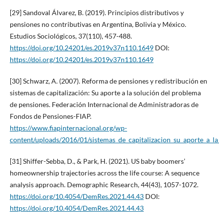
[29] Sandoval Álvarez, B. (2019). Principios distributivos y
pensiones no contributivas en Argentina, Bolivia y México.
Estudios Sociológicos, 37(110), 457-488.
https://doi.org/10.24201/es.2019v37n110.1649
DOI:
https://doi.org/10.24201/es.2019v37n110.1649
[30] Schwarz, A. (2007). Reforma de pensiones y redistribución en
sistemas de capitalización: Su aporte a la solución del problema
de pensiones. Federación Internacional de Administradoras de
Fondos de Pensiones-FIAP.
https://www.fiapinternacional.org/wp-
content/uploads/2016/01/sistemas_de_capitalizacion_su_aporte_a_l
[31] Shiffer-Sebba, D., & Park, H. (2021). US baby boomers’
homeownership trajectories across the life course: A sequence
analysis approach. Demographic Research, 44(43), 1057-1072.
https://doi.org/10.4054/DemRes.2021.44.43
DOI:
https://doi.org/10.4054/DemRes.2021.44.43