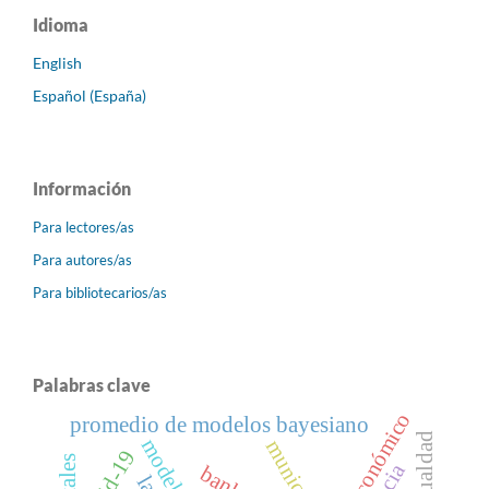
Idioma
English
Español (España)
Información
Para lectores/as
Para autores/as
Para bibliotecarios/as
Palabras clave
promedio de modelos bayesiano
desigualdad
municipios
covid-19