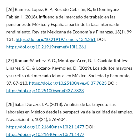
[26] Ramírez López, B. P., Rosado Cebrián, B., & Domínguez
Fabián, I. (2018). Influencia del mercado de trabajo en las
pensiones de México y España a partir de la tasa interna de
rendimiento. Revista Mexicana de Economía y Finanzas, 13(1), 99-
131.
https://doi.org/10.21919/remef.v13i1.261
DOI:
https://doi.org/10.21919/remef.v13i1.261
[27] Román-Sánchez, Y. G., Montoya-Arce, B. J., Gaxiola-Robles-
Linares, S. C., & Lozano-Keymolen, D. (2019). Los adultos mayores
y su retiro del mercado laboral en México. Sociedad y Economía,
37, 87-113.
https://doi.org/10.25100/sye.v0i37.7823
DOI:
https://doi.org/10.25100/sye.v0i37.7823
[28] Salas Durazo, I. A. (2018). Análisis de las trayectorias
laborales en México desde la perspectiva de la calidad del empleo.
Nova Scientia, 10(21), 576-604.
https://doi.org/10.21640/ns.v10i21.1477
DOI:
https://doi.org/10.21640/ns.v10i21.1477