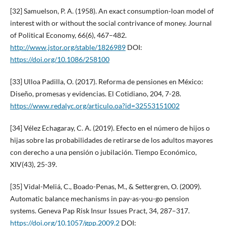
[32] Samuelson, P. A. (1958). An exact consumption-loan model of
interest with or without the social contrivance of money. Journal
of Political Economy, 66(6), 467–482.
http://www.jstor.org/stable/1826989
DOI:
https://doi.org/10.1086/258100
[33] Ulloa Padilla, O. (2017). Reforma de pensiones en México:
Diseño, promesas y evidencias. El Cotidiano, 204, 7-28.
https://www.redalyc.org/articulo.oa?id=32553151002
[34] Vélez Echagaray, C. A. (2019). Efecto en el número de hijos o
hijas sobre las probabilidades de retirarse de los adultos mayores
con derecho a una pensión o jubilación. Tiempo Económico,
XIV(43), 25-39.
[35] Vidal-Meliá, C., Boado-Penas, M., & Settergren, O. (2009).
Automatic balance mechanisms in pay-as-you-go pension
systems. Geneva Pap Risk Insur Issues Pract, 34, 287–317.
https://doi.org/10.1057/gpp.2009.2
DOI: