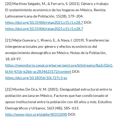
[20] Martínez Salgado, M., & Ferraris, S. (2021). Género y trabajo:
El sostenimiento económico de los hogares en México. Revista
Latinoamericana de Población, 15(28), 179–204.
https://doi.org/10.31406/relap2021.v15.i1.n28.7
DOI:
https://doi.org/10.31406/relap2021.v15.i1.n28.7
[21] Mejía Guevara, I., Rivero, E., & Nava, I. (2019). Transferencias
intergeneracionales por género y efectos económicos del
envejecimiento demográfico en México. Notas de la Población,
18, 69-97.
https://repositorio.cepal.org/server/api/core/bitstreams/8a2c02e1-
0cfd-431b-b2bb-ac2834623172/content
DOI:
https://doi.org/10.18356/10c727c3-es
[22] Montes De Oca, V. M. (2001). Desigualdad estructural entre la
población anciana en México. Factores que han condicionado el
apoyo institucional entre la población con 60 años y más. Estudios
Demográficos y Urbanos, 16(3 (48)), 585–613.
http://www.jstor.org/stable/40315090
DOI: