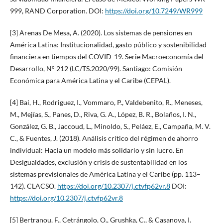
999, RAND Corporation. DOI:
https://doi.org/10.7249/WR999
[3] Arenas De Mesa, A. (2020). Los sistemas de pensiones en
América Latina: Institucionalidad, gasto público y sostenibilidad
financiera en tiempos del COVID-19. Serie Macroeconomía del
Desarrollo, N° 212 (LC/TS.2020/99). Santiago: Comisión
Económica para América Latina y el Caribe (CEPAL).
[4] Bai, H., Rodriguez, I., Vommaro, P., Valdebenito, R., Meneses,
M., Mejías, S., Panes, D., Riva, G. A., López, B. R., Bolaños, I. N.,
González, G. B., Jaccoud, L., Minoldo, S., Peláez, E., Campaña, M. V.
C., & Fuentes, J. (2018). Análisis crítico del régimen de ahorro
individual: Hacia un modelo más solidario y sin lucro. En
Desigualdades, exclusión y crisis de sustentabilidad en los
sistemas previsionales de América Latina y el Caribe (pp. 113–
142). CLACSO.
https://doi.org/10.2307/j.ctvfp62vr.8
DOI:
https://doi.org/10.2307/j.ctvfp62vr.8
[5] Bertranou, F., Cetrángolo, O., Grushka, C., & Casanova, I.